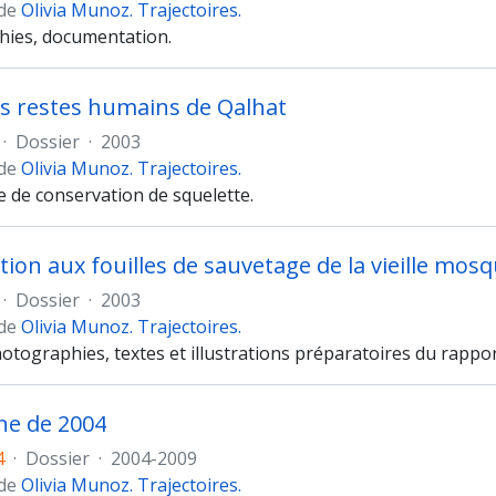
 de
Olivia Munoz. Trajectoires.
ies, documentation.
s restes humains de Qalhat
·
Dossier
·
2003
 de
Olivia Munoz. Trajectoires.
e de conservation de squelette.
ation aux fouilles de sauvetage de la vieille mos
·
Dossier
·
2003
 de
Olivia Munoz. Trajectoires.
otographies, textes et illustrations préparatoires du rappor
e de 2004
4
·
Dossier
·
2004-2009
 de
Olivia Munoz. Trajectoires.