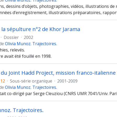
 de
Olivia Munoz. Trajectoires.
ns, dessins d’objets, photographies, vidéos, illustrations de r
nées d’enregistrement, illustrations préparatoires, rapport
 la sépulture n°2 de Khor Jarama
·
Dossier
·
2002
 de
Olivia Munoz. Trajectoires.
ies, relevés.
e avait été fouillé en 1998.
u Joint Hadd Project, mission franco-italienne
-12
·
Sous-série organique
·
2001-2009
 de
Olivia Munoz. Trajectoires.
tait co-dirigé par Serge Cleuziou (CNRS UMR 7041/Univ. Paris
unoz. Trajectoires.