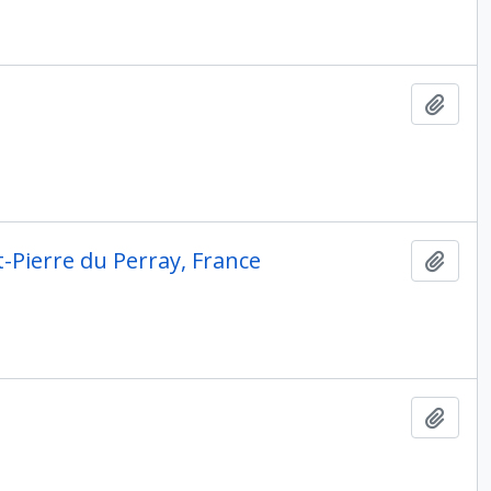
Ajout
t-Pierre du Perray, France
Ajout
Ajout