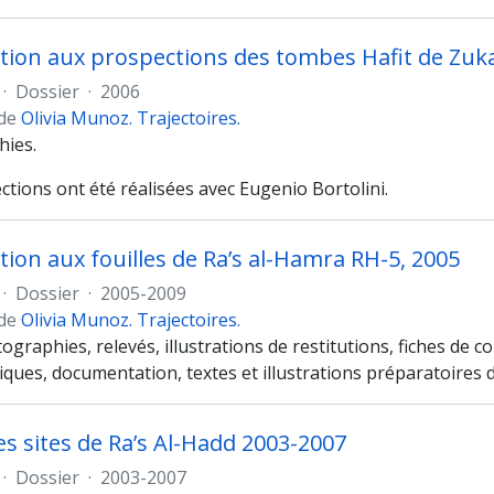
ation aux prospections des tombes Hafit de Zuka
·
Dossier
·
2006
 de
Olivia Munoz. Trajectoires.
ies.
tions ont été réalisées avec Eugenio Bortolini.
ation aux fouilles de Ra’s al-Hamra RH-5, 2005
·
Dossier
·
2005-2009
 de
Olivia Munoz. Trajectoires.
ographies, relevés, illustrations de restitutions, fiches de 
ues, documentation, textes et illustrations préparatoires d
des sites de Ra’s Al-Hadd 2003-2007
·
Dossier
·
2003-2007