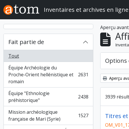
Skip to main content
Inventaires et archives en ligne
Aperçu avant
Aff
Fait partie de
Inventa
Tout
Options 
Équipe Archéologie du
Proche-Orient hellénistique et
2631
, 2631 résultats
Aperçu ava
romain
Équipe "Ethnologie
3939 résul
2438
, 2438 résultats
préhistorique"
Mission archéologique
Titres e
1527
, 1527 résultats
française de Mari (Syrie)
OM_V01_1