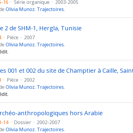
5-16
·
Série organique
·
2003-2005
 de
Olivia Munoz. Trajectoires.
e 2 de SHM-1, Hergla, Tunisie
4
·
Pièce
·
2007
 de
Olivia Munoz. Trajectoires.
dit.
es 001 et 002 du site de Champtier à Caille, Sain
3
·
Pièce
·
2002
 de
Olivia Munoz. Trajectoires.
dit.
rchéo-anthropologiques hors Arabie
3-14
·
Dossier
·
2002-2007
 de
Olivia Munoz. Trajectoires.