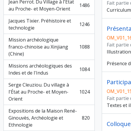
Jean Perrot. Du Village à l'État
Fait partie
1486
, 1486 résultats
au Proche- et Moyen-Orient
Curriculum 
Jacques Tixier. Préhistoire et
1246
, 1246 résultats
technologie
OM_V01_1
Mission archéologique
Fait partie
franco-chinoise au Xinjiang
1088
, 1088 résultats
Illustratio
(Chine)
Présence d
Missions archéologiques des
1084
, 1084 résultats
Indes et de l'Indus
Particip
Serge Cleuziou. Du village à
OM_V01_1
l'État au Proche- et Moyen-
1024
, 1024 résultats
Fait partie
Orient
Textes et i
Expositions de la Maison René-
Ginouvès, Archéologie et
820
, 820 résultats
Colloque
Ethnologie