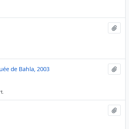
Ajout
quée de Bahla, 2003
Ajout
t.
Ajout