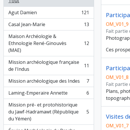
Tout
Agut Damien
121
Particip
, 121 résultats
OM_V01_9
Casal Jean-Marie
13
, 13 résultats
Fait partie
Maison Archéologie &
Photograph
Ethnologie René-Ginouvès
12
, 12 résultats
Ces prospec
(MAE)
Mission archéologique française
11
Particip
, 11 résultats
de l'Indus
OM_V01_8
Mission archéologique des Indes
7
, 7 résultats
Fait partie
Plans, phot
Laming-Emperaire Annette
6
, 6 résultats
topographiq
Mission pré- et protohistorique
du Jawf-Hadramawt (République
5
, 5 résultats
Visites 
du Yémen)
OM_V01_7