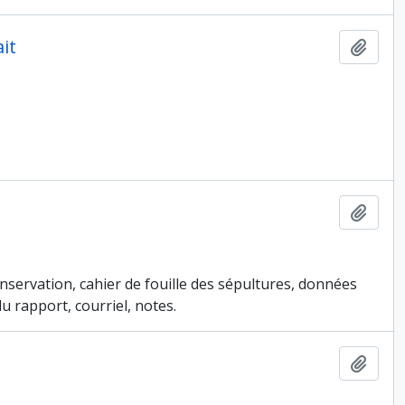
it
Ajout
Ajout
conservation, cahier de fouille des sépultures, données
u rapport, courriel, notes.
Ajout