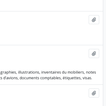
Ajout
Ajout
graphies, illustrations, inventaires du mobiliers, notes
ts d’avions, documents comptables, étiquettes, visas.
Ajout