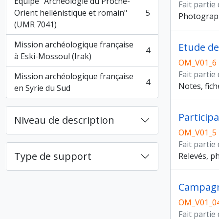
Équipe "Archéologie du Proche-
Fait partie
Orient hellénistique et romain"
5
Photograph
, 5 résultats
(UMR 7041)
Mission archéologique française
Etude de
4
, 4 résultats
à Eski-Mossoul (Irak)
OM_V01_6
Fait partie
Mission archéologique française
4
Notes, fich
, 4 résultats
en Syrie du Sud
Particip
Niveau de description
OM_V01_5
Fait partie
Type de support
Relevés, ph
Campagn
OM_V01_0
Fait partie