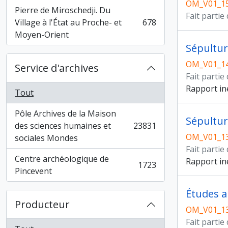
OM_V01_1
Pierre de Miroschedji. Du
Fait partie
Village à l'État au Proche- et
678
, 678 résultats
Moyen-Orient
Sépultur
OM_V01_1
Service d'archives
Fait partie
Rapport iné
Tout
Pôle Archives de la Maison
Sépultur
des sciences humaines et
23831
, 23831 résultats
OM_V01_1
sociales Mondes
Fait partie
Centre archéologique de
Rapport iné
1723
, 1723 résultats
Pincevent
Études a
Producteur
OM_V01_1
Fait partie