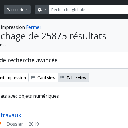
Rechercher
Search options
Parcourir
 impression
Fermer
ichage de 25875 résultats
ires
de recherche avancée
nt impression
Card view
Table view
tats avec objets numériques
t travaux
7
·
Dossier
·
2019