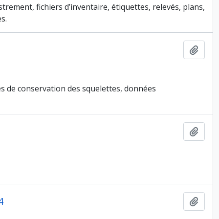
ement, fichiers d’inventaire, étiquettes, relevés, plans,
s.
Ajout
hes de conservation des squelettes, données
Ajout
4
Ajout