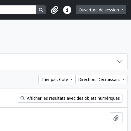
Search in browse page
Ouverture de session
Liens rapides
Trier par: Cote
Direction: Décroissant
Afficher les résultats avec des objets numériques
Ajout