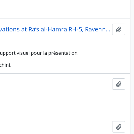
Présentation dans le cadre du workshop On recent excavations at Ra’s al-Hamra RH-5, Ravenne, 2005
Ajout
support visuel pour la présentation.
hini.
Ajout
Ajout