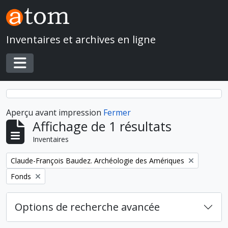
Skip to main content
Inventaires et archives en ligne
Toggle navigation
Aperçu avant impression
Fermer
Affichage de 1 résultats
Inventaires
Remove filter:
Claude-François Baudez. Archéologie des Amériques
Remove filter:
Fonds
Options de recherche avancée