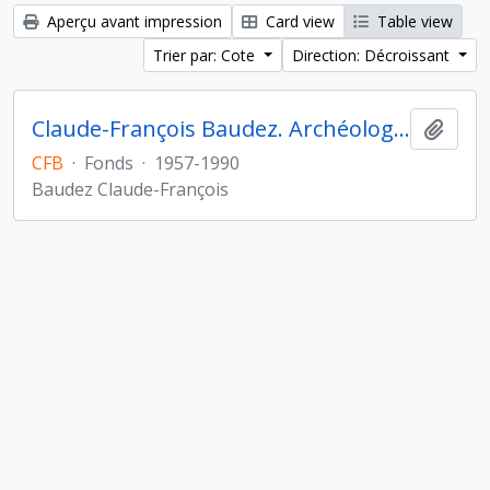
Aperçu avant impression
Card view
Table view
Trier par: Cote
Direction: Décroissant
Claude-François Baudez. Archéologie des Amériques
Ajout
CFB
·
Fonds
·
1957-1990
Baudez Claude-François