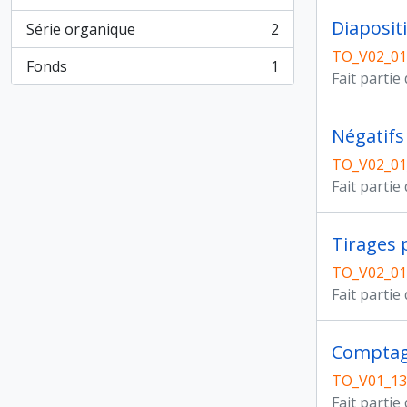
, 2 résultats
Diaposit
Série organique
2
, 2 résultats
TO_V02_01
Fonds
1
, 1 résultats
Fait partie
Négatifs
TO_V02_01
Fait partie
Tirages
TO_V02_01
Fait partie
Comptage
TO_V01_13
Fait partie