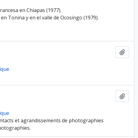
francesa en Chiapas (1977).
n Tonina y en el valle de Ocosingo (1979).
Ajout
ique
Ajout
ique
-contacts et agrandissements de photographies
photographies.