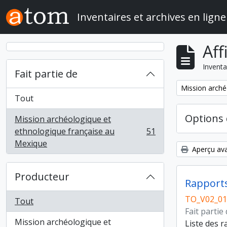
Skip to main content
Inventaires et archives en ligne
Aff
Inventa
Fait partie de
Remove filter:
Mission arché
Tout
Options 
Mission archéologique et
ethnologique française au
51
, 51 résultats
Mexique
Aperçu ava
Producteur
Rapports
TO_V02_01
Tout
Fait partie
Mission archéologique et
Liste des r