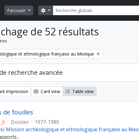
Rechercher
Search options
Parcourir
ichage de 52 résultats
ires
ologique et ethnologique française au Mexique
de recherche avancée
nt impression
Card view
Table view
 de fouilles
_6
·
Dossier
·
1977-1980
 de
Mission archéologique et ethnologique française au Mex
apports :