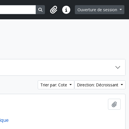
Search in browse page
Ouverture de session
Liens rapides
Trier par: Cote
Direction: Décroissant
Ajout
ique