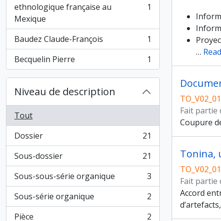
ethnologique française au
1
, 1 résultats
Inform
Mexique
Inform
Baudez Claude-François
1
Proyec
, 1 résultats
…
Read
Becquelin Pierre
1
, 1 résultats
Documen
Niveau de description
TO_V02_01
Fait partie
Tout
Coupure de 
Dossier
21
, 21 résultats
Tonina, 
Sous-dossier
21
, 21 résultats
TO_V02_01
Sous-sous-série organique
3
Fait partie
, 3 résultats
Accord entr
Sous-série organique
2
, 2 résultats
d’artefacts
Pièce
2