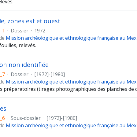
levés.
e, zones est et ouest
_1
·
Dossier
·
1972
 de
Mission archéologique et ethnologique française au Mex
fouilles, relevés.
ion non identifiée
_7
·
Dossier
·
[1972]-[1980]
 de
Mission archéologique et ethnologique française au Mex
ons préparatoires (tirages photographiques des planches de 
res
_6
·
Sous-dossier
·
[1972]-[1980]
 de
Mission archéologique et ethnologique française au Mex