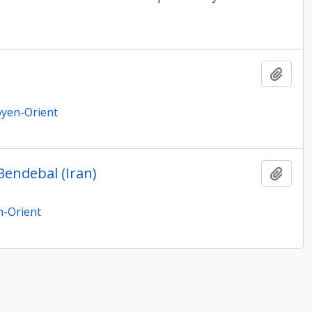
Ajout
Moyen-Orient
Bendebal (Iran)
Ajout
n-Orient