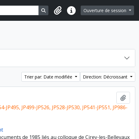
Search in browse page
Ouverture de session
Liens rapides
Trier par: Date modifiée
Direction: Décroissant
Ajout
54-JP495, JP499-JP526, JP528-JP530, JP541-JP551, JP986-
nt
cuments de 1985 liés au colloque de Cirey-les-Bellevaux