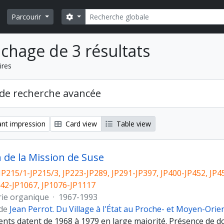
Rechercher
Search options
Parcourir
ichage de 3 résultats
ires
de recherche avancée
nt impression
Card view
Table view
n de la Mission de Suse
JP215/1-JP215/3, JP223-JP289, JP291-JP397, JP400-JP452, JP4
042-JP1067, JP1076-JP1117
rie organique
·
1967-1993
 de
Jean Perrot. Du Village à l'État au Proche- et Moyen-Orie
nts datent de 1968 à 1979 en large majorité. Présence de do