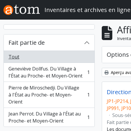
Skip to main content
Inventaires et archives en ligne
Aff
Inventa
Fait partie de
Options 
Tout
Geneviève Dollfus. Du Village à
1
Aperçu ava
, 1 résultats
l'État au Proche- et Moyen-Orient
Pierre de Miroschedji. Du Village
Directio
à l'État au Proche- et Moyen-
1
, 1 résultats
JP1-JP214, 
Orient
JP991, JP1
Jean Perrot. Du Village à l'État au
·
Sous-sé
1
, 1 résultats
Proche- et Moyen-Orient
Fait partie
Les docume