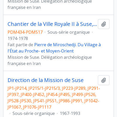
Mission de Suse. Délégation archéologique
française en Iran
Chantier de la Ville Royale II à Suse, Iran
Ajout
PDM434-PDM517
·
Sous-série organique
·
1974-1978
Fait partie de
Pierre de Miroschedji. Du Village à
l'État au Proche- et Moyen-Orient
Mission de Suse. Délégation archéologique
française en Iran
Direction de la Mission de Suse
Ajout
JP1-JP214, JP215/1-JP215/3, JP223-JP289, JP291-
JP397, JP400-JP452, JP454-JP495, JP499-JP526,
JP528-JP530, JP541-JP551, JP986-JP991, JP1042-
JP1067, JP1076-JP1117
·
Sous-série organique
·
1967-1993