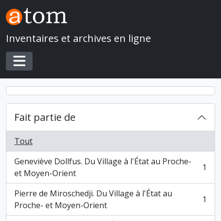
Skip to main content
Inventaires et archives en ligne
Toggle navigation
Fait partie de
Tout
Geneviève Dollfus. Du Village à l'État au Proche-
1
, 1 résultats
et Moyen-Orient
Pierre de Miroschedji. Du Village à l'État au
1
, 1 résultats
Proche- et Moyen-Orient