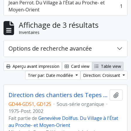
Jean Perrot. Du Village à l'État au Proche- et
1
, 1 résultats
Moyen-Orient
Affichage de 3 résultats
Inventaires
Options de recherche avancée
Aperçu avant impression
Card view
Table view
Trier par: Date modifiée
Direction: Croissant
Direction des chantiers des Tepes Djaffarabad, Djowi et Bendebal (Iran)
Ajout
GD44-GD51, GD125
·
Sous-série organique
·
1975-Post. 2002
Fait partie de
Geneviève Dollfus. Du Village à l'État
au Proche- et Moyen-Orient