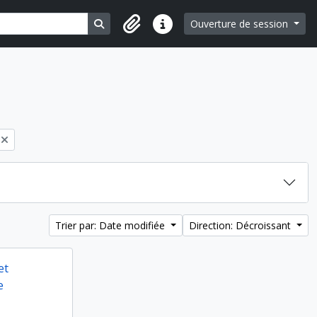
Search in browse page
Ouverture de session
Liens rapides
Trier par: Date modifiée
Direction: Décroissant
et
e