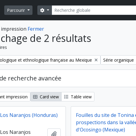
Rechercher
Search options
Parcourir
 impression
Fermer
ichage de 2 résultats
ires
Remove filter:
ologique et ethnologique française au Mexique
Série organique
de recherche avancée
nt impression
Card view
Table view
e Los Naranjos (Honduras)
Fouilles du site de Tonina 
prospections dans la vallé
d'Ocosingo (Mexique)
e Los Naranjos
Ajouter au presse-papier