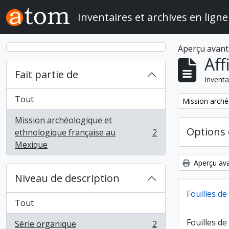
Skip to main content
Inventaires et archives en ligne
Aperçu avant
Aff
Fait partie de
Inventa
Tout
Remove filter:
Mission arché
Mission archéologique et
Options 
ethnologique française au
2
, 2 résultats
Mexique
Aperçu ava
Niveau de description
Fouilles d
Tout
Fouilles d
Série organique
2