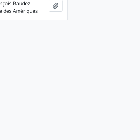
nçois Baudez.
Ajouter au presse-papier
e des Amériques