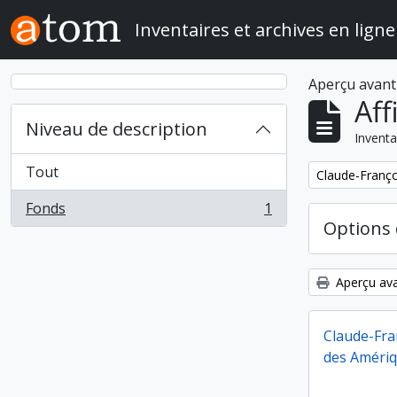
Skip to main content
Inventaires et archives en ligne
Aperçu avant
Aff
Niveau de description
Inventa
Tout
Remove filter:
Claude-Franço
Fonds
1
, 1 résultats
Options 
Aperçu ava
Claude-Fra
des Améri