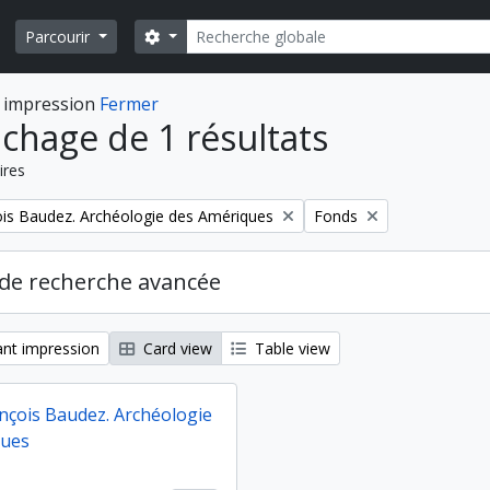
Rechercher
Search options
Parcourir
 impression
Fermer
ichage de 1 résultats
ires
Remove filter:
is Baudez. Archéologie des Amériques
Fonds
de recherche avancée
nt impression
Card view
Table view
nçois Baudez. Archéologie
ques