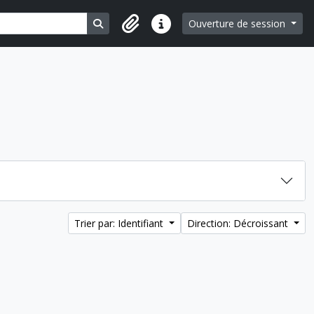
Search in browse page
Ouverture de session
Liens rapides
Trier par: Identifiant
Direction: Décroissant