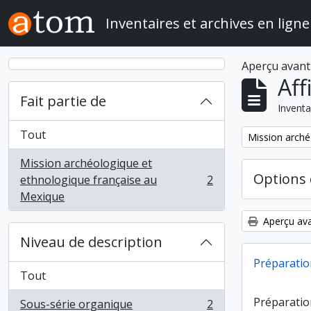
Skip to main content
Inventaires et archives en ligne
Aperçu avant
Aff
Fait partie de
Inventa
Tout
Remove filter:
Mission arché
Mission archéologique et
Options 
ethnologique française au
2
, 2 résultats
Mexique
Aperçu ava
Niveau de description
Préparatio
Tout
Préparatio
Sous-série organique
2