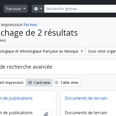
Rechercher
Search options
Parcourir
 impression
Fermer
ichage de 2 résultats
ires
Remove filter:
ologique et ethnologique française au Mexique
Sous-série orga
de recherche avancée
nt impression
Card view
Table view
n de publications
Documents de terrain
n de publications
Documents de terrain
Ajouter au presse-papier