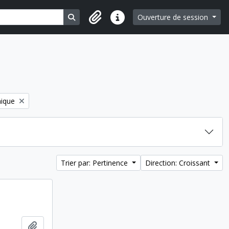
Search in browse page
Ouverture de session
Liens rapides
nique
Trier par: Pertinence
Direction: Croissant
Ajouter au presse-papier