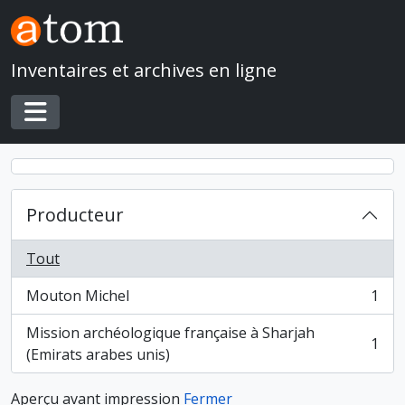
Skip to main content
Inventaires et archives en ligne
Toggle navigation
Producteur
Tout
Mouton Michel
1
, 1 résultats
Mission archéologique française à Sharjah
1
, 1 résultats
(Emirats arabes unis)
Aperçu avant impression
Fermer