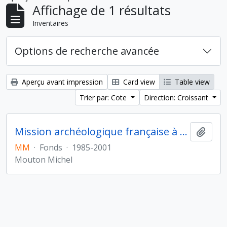
Affichage de 1 résultats
Inventaires
Options de recherche avancée
Aperçu avant impression
Card view
Table view
Trier par: Cote
Direction: Croissant
Mission archéologique française à Sharjah (Émirats arabes unis)
Ajout
MM
·
Fonds
·
1985-2001
Mouton Michel