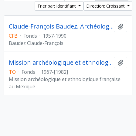
Trier par: Identifiant
Direction: Croissant
Claude-François Baudez. Archéologie des Amériques
Ajout
CFB
·
Fonds
·
1957-1990
Baudez Claude-François
Mission archéologique et ethnologique française au Mexique
Ajout
TO
·
Fonds
·
1967-[1982]
Mission archéologique et ethnologique française
au Mexique