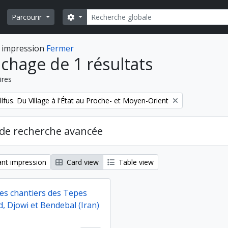
Rechercher
Search options
Parcourir
 impression
Fermer
ichage de 1 résultats
ires
fus. Du Village à l'État au Proche- et Moyen-Orient
de recherche avancée
nt impression
Card view
Table view
des chantiers des Tepes
, Djowi et Bendebal (Iran)