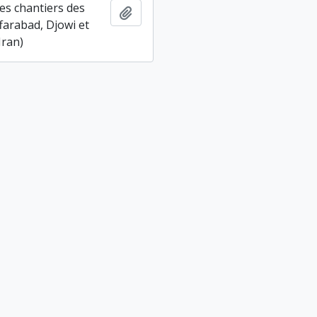
es chantiers des
Ajouter au presse-papier
farabad, Djowi et
Iran)