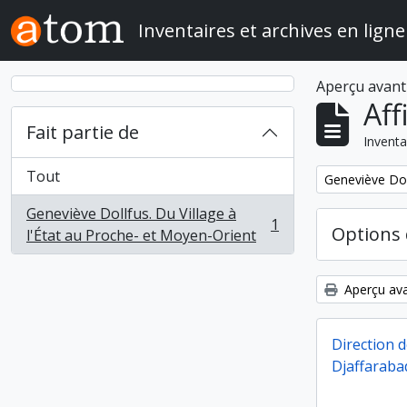
Skip to main content
Inventaires et archives en ligne
Aperçu avant
Aff
Fait partie de
Inventa
Tout
Remove filter:
Geneviève Doll
Geneviève Dollfus. Du Village à
1
Options 
, 1 résultats
l'État au Proche- et Moyen-Orient
Aperçu ava
Direction 
Djaffarabad