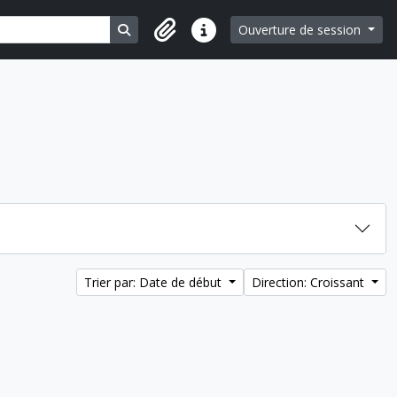
Search in browse page
Ouverture de session
Liens rapides
Trier par: Date de début
Direction: Croissant