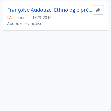
Françoise Audouze. Ethnologie préhistorique
Ajout
FA
·
Fonds
·
1873-2016
Audouze Françoise