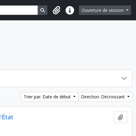
Search in browse page
Ouverture de session
Liens rapides
Trier par: Date de début
Direction: Décroissant
'État
Ajout