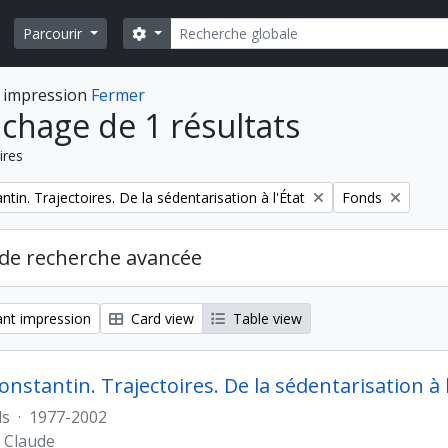
Rechercher
Search options
Parcourir
 impression
Fermer
ichage de 1 résultats
ires
Remove filter:
tin. Trajectoires. De la sédentarisation à l'État
Fonds
de recherche avancée
nt impression
Card view
Table view
nstantin. Trajectoires. De la sédentarisation à l
ds
·
1977-2002
 Claude