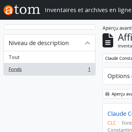
Skip to main content
Inventaires et archives en ligne
Aperçu avant
Aff
Niveau de description
Inventa
Tout
Remove filter:
Claude Constan
Fonds
1
, 1 résultats
Options 
Aperçu ava
Claude Co
CLC
·
Fon
Constantin