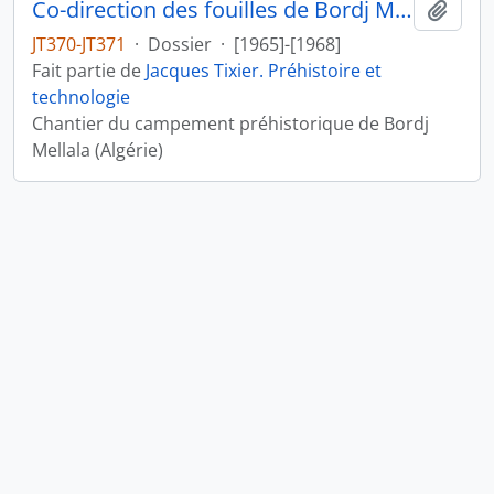
Co-direction des fouilles de Bordj Mellala (Algérie)
Ajout
JT370-JT371
·
Dossier
·
[1965]-[1968]
Fait partie de
Jacques Tixier. Préhistoire et
technologie
Chantier du campement préhistorique de Bordj
Mellala (Algérie)