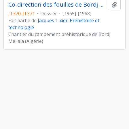
Co-direction des fouilles de Bordj Mellala (Algérie)
Ajout
JT370-JT371
·
Dossier
·
[1965]-[1968]
Fait partie de
Jacques Tixier. Préhistoire et
technologie
Chantier du campement préhistorique de Bordj
Mellala (Algérie)