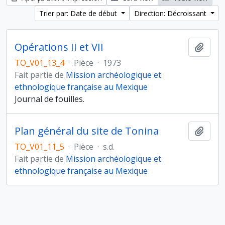
Trier par: Date de début
Direction: Décroissant
Opérations II et VII
Ajout
TO_V01_13_4
·
Pièce
·
1973
Fait partie de
Mission archéologique et
ethnologique française au Mexique
Journal de fouilles.
Plan général du site de Tonina
Ajout
TO_V01_11_5
·
Pièce
·
s.d.
Fait partie de
Mission archéologique et
ethnologique française au Mexique