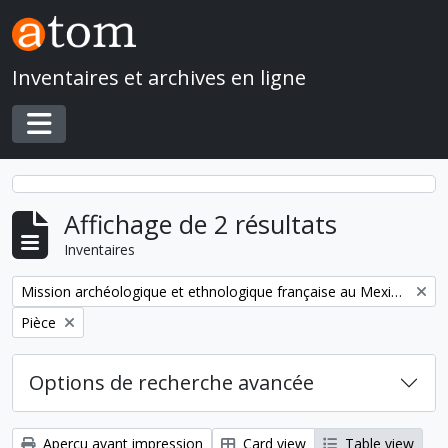
Skip to main content
Inventaires et archives en ligne
Toggle navigation
Affichage de 2 résultats
Inventaires
Remove filter:
Mission archéologique et ethnologique française au Mexique
Remove filter:
Pièce
Options de recherche avancée
Aperçu avant impression
Card view
Table view