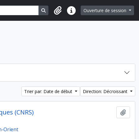
Search in browse page
Ouverture de session
Liens rapides
Trier par: Date de début
Direction: Décroissant
ques (CNRS)
Ajout
n-Orient