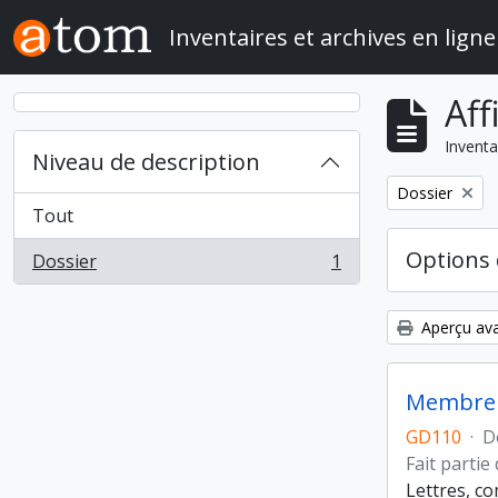
Skip to main content
Inventaires et archives en ligne
Aff
Inventa
Niveau de description
Remove filter:
Dossier
Tout
Options 
Dossier
1
, 1 résultats
Aperçu ava
Membre d
GD110
·
D
Fait partie
Lettres, c