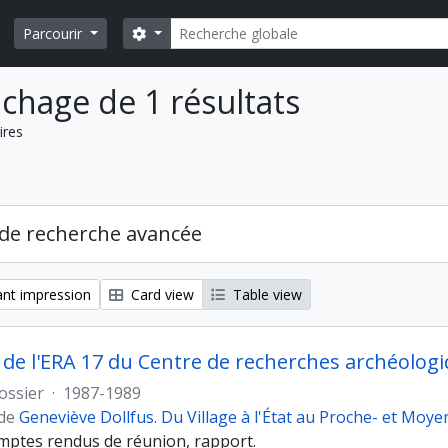
Rechercher
Search options
Parcourir
ichage de 1 résultats
ires
de recherche avancée
nt impression
Card view
Table view
e l'ERA 17 du Centre de recherches archéologi
ossier
·
1987-1989
 de
Geneviève Dollfus. Du Village à l'État au Proche- et Moye
omptes rendus de réunion, rapport.