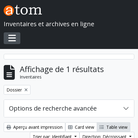
Skip to main content
Inventaires et archives en ligne
Toggle navigation
Affichage de 1 résultats
Inventaires
Remove filter:
Dossier
Options de recherche avancée
Aperçu avant impression
Card view
Table view
Trier par: Identifiant
Direction: Décroissant