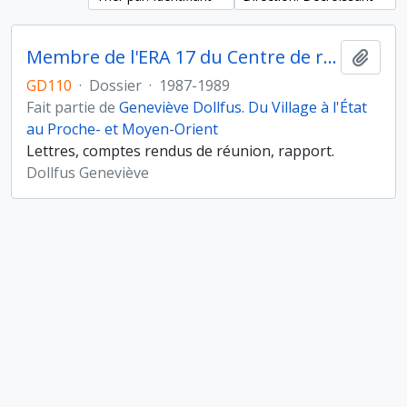
Membre de l'ERA 17 du Centre de recherches archéologiques (CNRS)
Ajout
GD110
·
Dossier
·
1987-1989
Fait partie de
Geneviève Dollfus. Du Village à l'État
au Proche- et Moyen-Orient
Lettres, comptes rendus de réunion, rapport.
Dollfus Geneviève