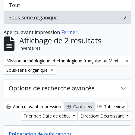
Tout
Sous-série organique
2
, 2 résultats
Aperçu avant impression
Fermer
Affichage de 2 résultats
Inventaires
Remove filter:
Mission archéologique et ethnologique française au Mexique
Remove filter:
Sous-série organique
Options de recherche avancée
Aperçu avant impression
Card view
Table view
Trier par: Date de début
Direction: Décroissant
Préparation de publications