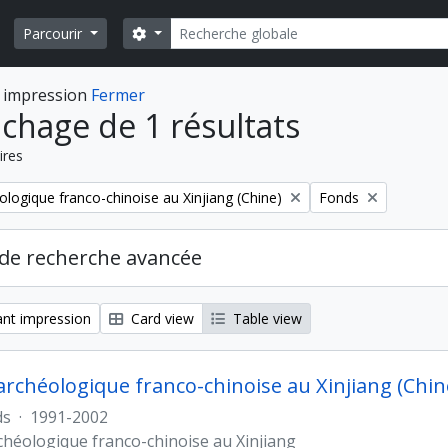
Rechercher
Search options
Parcourir
 impression
Fermer
ichage de 1 résultats
ires
Remove filter:
ologique franco-chinoise au Xinjiang (Chine)
Fonds
de recherche avancée
nt impression
Card view
Table view
archéologique franco-chinoise au Xinjiang (Chin
ds
·
1991-2002
chéologique franco-chinoise au Xinjiang