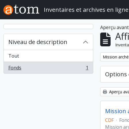
Skip to main content
Inventaires et archives en ligne
Aperçu avant
Aff
Niveau de description
Inventa
Tout
Remove filter:
Mission arché
Fonds
1
, 1 résultats
Options 
Aperçu ava
Mission 
CDF
·
Fon
Mission ar