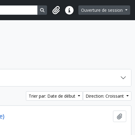
Search in browse page
Ouverture de session
Liens rapides
Trier par: Date de début
Direction: Croissant
e)
Ajout