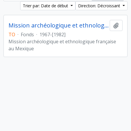
Trier par: Date de début
Direction: Décroissant
Mission archéologique et ethnologique française au Mexique
Ajout
TO
·
Fonds
·
1967-[1982]
Mission archéologique et ethnologique française
au Mexique