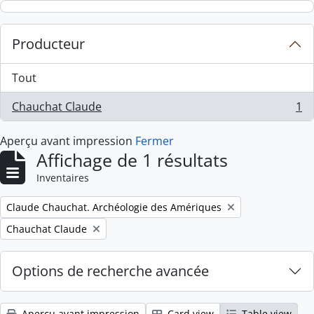
Skip to main content
Producteur
Tout
Chauchat Claude
1
, 1 résultats
Aperçu avant impression
Fermer
Affichage de 1 résultats
Inventaires
Remove filter:
Claude Chauchat. Archéologie des Amériques
Remove filter:
Chauchat Claude
Options de recherche avancée
Aperçu avant impression
Card view
Table view