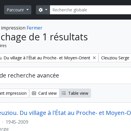
Rechercher
Search options
Parcourir
 impression
Fermer
ichage de 1 résultats
ires
Remove filter:
. Du village à l'État au Proche- et Moyen-Orient
Cleuziou Serge
de recherche avancée
nt impression
Card view
Table view
euziou. Du village à l'État au Proche- et Moyen-O
·
1945-2009
erge