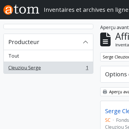
Skip to main content
Inventaires et archives en ligne
Aperçu avant
Aff
Producteur
Inventa
Tout
Remove filter:
Serge Cleuziou
Cleuziou Serge
1
, 1 résultats
Options 
Aperçu ava
Serge Cl
SC
·
Fonds
Cleuziou S