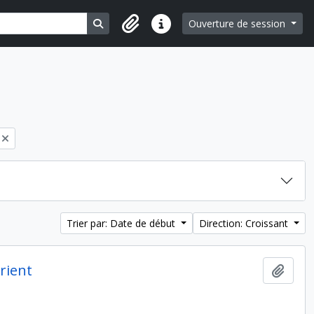
Search in browse page
Ouverture de session
Liens rapides
Trier par: Date de début
Direction: Croissant
rient
Ajout