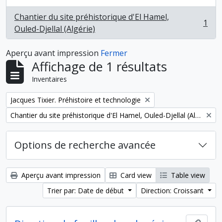
Chantier du site préhistorique d'El Hamel,
1
, 1 résultats
Ouled-Djellal (Algérie)
Aperçu avant impression
Fermer
Affichage de 1 résultats
Inventaires
Remove filter:
Jacques Tixier. Préhistoire et technologie
Remove filter:
Chantier du site préhistorique d'El Hamel, Ouled-Djellal (Algérie)
Options de recherche avancée
Aperçu avant impression
Card view
Table view
Trier par: Date de début
Direction: Croissant