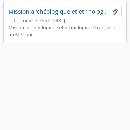
Mission archéologique et ethnologique française au Mexique
Ajout
TO
·
Fonds
·
1967-[1982]
Mission archéologique et ethnologique française
au Mexique