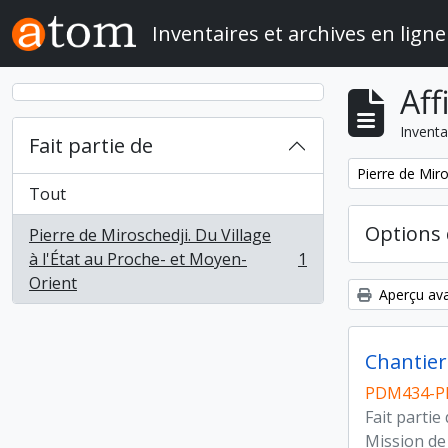
Skip to main content
Inventaires et archives en ligne
Aff
Inventa
Fait partie de
Remove filter:
Pierre de Miro
Tout
Options 
Pierre de Miroschedji. Du Village
à l'État au Proche- et Moyen-
1
, 1 résultats
Orient
Aperçu ava
Chantier 
PDM434-P
Fait partie
Mission de