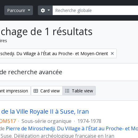
Rechercher
Search options
Parcourir
ichage de 1 résultats
ires
schedji. Du Village à l'État au Proche- et Moyen-Orient
de recherche avancée
nt impression
Card view
Table view
de la Ville Royale II à Suse, Iran
DM517
·
Sous-série organique
·
1974-1978
 de
Pierre de Miroschedji. Du Village à l'État au Proche- et 
 Suse. Délégation archéologique française en Iran