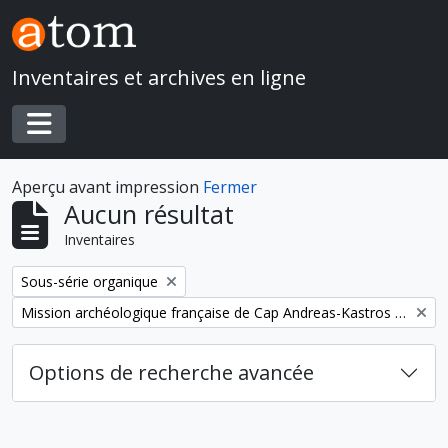
Skip to main content
Inventaires et archives en ligne
Toggle navigation
Aperçu avant impression
Fermer
Aucun résultat
Inventaires
Remove filter:
Sous-série organique
Remove filter:
Mission archéologique française de Cap Andreas-Kastros et de Khirokitia (Chypre)
Options de recherche avancée