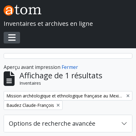
Skip to main content
Inventaires et archives en ligne
Toggle navigation
Aperçu avant impression
Fermer
Affichage de 1 résultats
Inventaires
Remove filter:
Mission archéologique et ethnologique française au Mexique
Remove filter:
Baudez Claude-François
Options de recherche avancée