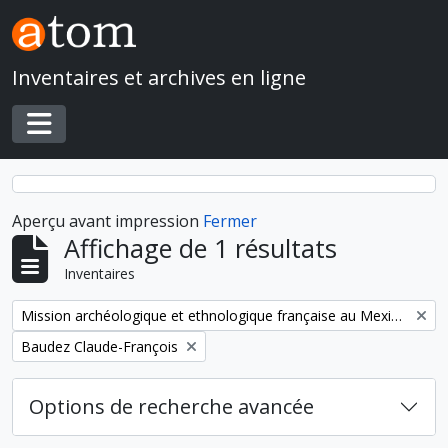
Skip to main content
Inventaires et archives en ligne
Toggle navigation
Aperçu avant impression
Fermer
Affichage de 1 résultats
Inventaires
Remove filter:
Mission archéologique et ethnologique française au Mexique
Remove filter:
Baudez Claude-François
Options de recherche avancée