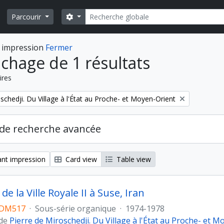
Rechercher
Search options
Parcourir
 impression
Fermer
ichage de 1 résultats
ires
schedji. Du Village à l'État au Proche- et Moyen-Orient
de recherche avancée
nt impression
Card view
Table view
de la Ville Royale II à Suse, Iran
DM517
·
Sous-série organique
·
1974-1978
 de
Pierre de Miroschedji. Du Village à l'État au Proche- et 