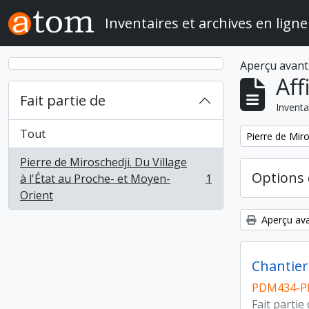
Skip to main content
Inventaires et archives en ligne
Aperçu avant
Aff
Fait partie de
Inventa
Tout
Remove filter:
Pierre de Miro
Pierre de Miroschedji. Du Village
Options 
à l'État au Proche- et Moyen-
1
, 1 résultats
Orient
Aperçu ava
Chantier 
PDM434-P
Fait partie