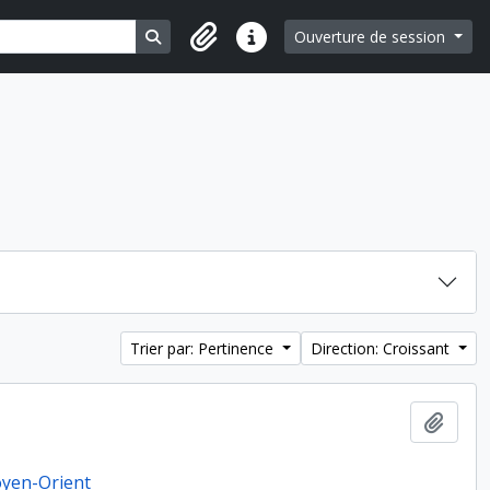
Search in browse page
Ouverture de session
Liens rapides
Trier par: Pertinence
Direction: Croissant
Ajout
Moyen-Orient