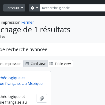
Rechercher
Search options
Parcourir
 impression
Fermer
ichage de 1 résultats
ires
de recherche avancée
nt impression
Card view
Table view
chéologique et
ue française au Mexique
chéologique et
Ajouter au presse-papier
ue française au