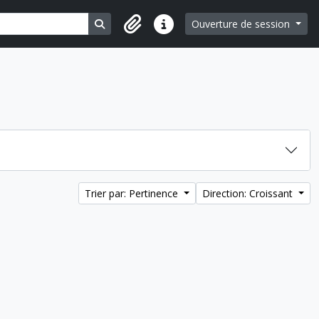
Search in browse page
Ouverture de session
Liens rapides
Trier par: Pertinence
Direction: Croissant