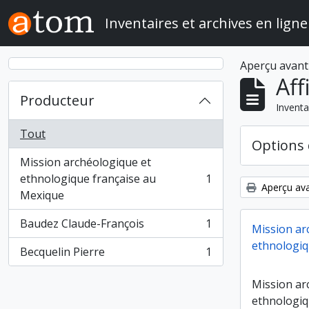
Skip to main content
Inventaires et archives en ligne
Aperçu avant
Aff
Producteur
Inventa
Tout
Options 
Mission archéologique et
ethnologique française au
1
, 1 résultats
Aperçu ava
Mexique
Baudez Claude-François
1
Mission ar
, 1 résultats
ethnologiq
Becquelin Pierre
1
, 1 résultats
Mission ar
ethnologiq