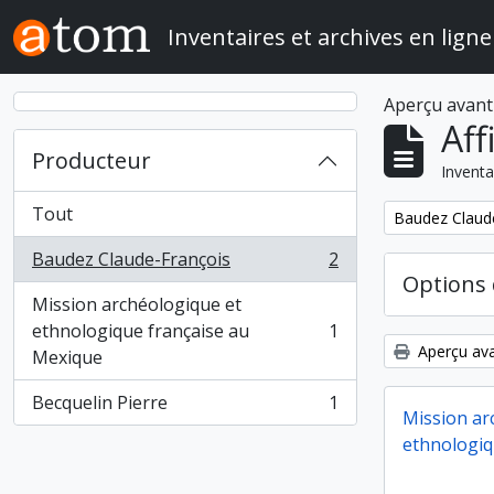
Skip to main content
Inventaires et archives en ligne
Aperçu avant
Aff
Producteur
Inventa
Tout
Remove filter:
Baudez Claud
Baudez Claude-François
2
, 2 résultats
Options 
Mission archéologique et
ethnologique française au
1
, 1 résultats
Aperçu ava
Mexique
Becquelin Pierre
1
, 1 résultats
Mission ar
ethnologiq