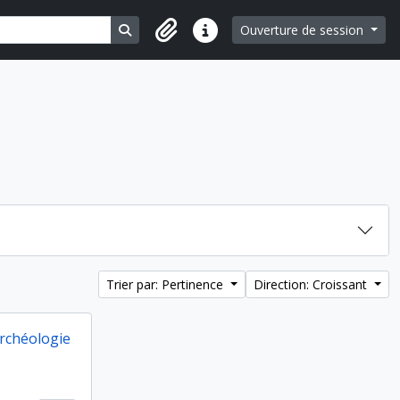
Search in browse page
Ouverture de session
Liens rapides
Trier par: Pertinence
Direction: Croissant
Archéologie