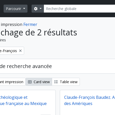
Rechercher
Search options
Parcourir
 impression
Fermer
ichage de 2 résultats
ires
e-François
de recherche avancée
nt impression
Card view
Table view
chéologique et
Claude-François Baudez. 
ue française au Mexique
des Amériques