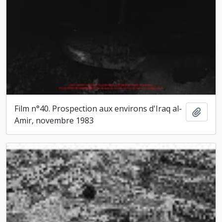
Film n°40. Prospection aux environs d'Iraq al-
Ajout
Amir, novembre 1983