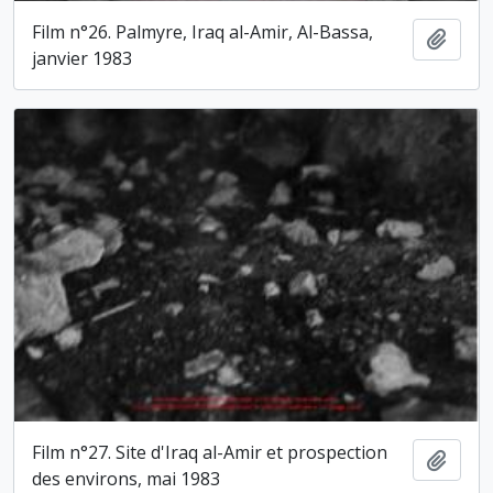
Film n°26. Palmyre, Iraq al-Amir, Al-Bassa,
Ajout
janvier 1983
Film n°27. Site d'Iraq al-Amir et prospection
Ajout
des environs, mai 1983