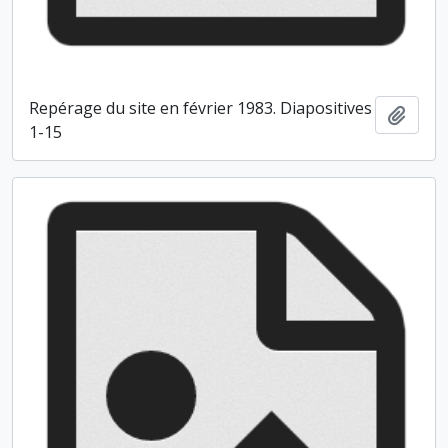
Repérage du site en février 1983. Diapositives
Ajout
1-15