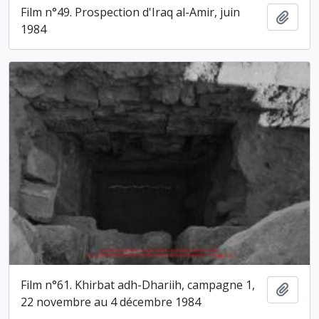
Film n°49. Prospection d'Iraq al-Amir, juin
Ajout
1984
Film n°61. Khirbat adh-Dhariih, campagne 1,
Ajout
22 novembre au 4 décembre 1984