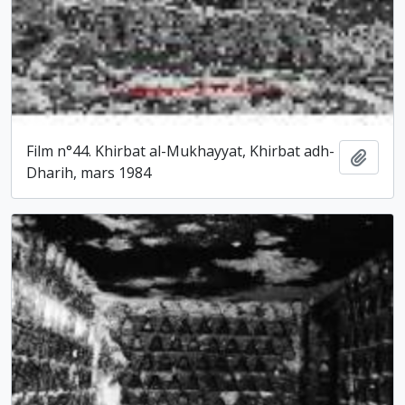
Film n°44. Khirbat al-Mukhayyat, Khirbat adh-
Ajout
Dharih, mars 1984