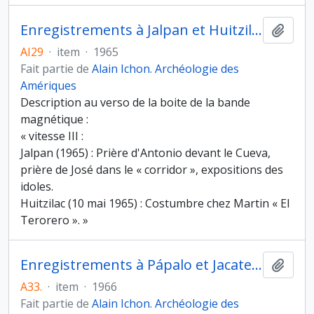
Enregistrements à Jalpan et Huitzilac (1965)
Ajout
AI29
·
item
·
1965
Fait partie de
Alain Ichon. Archéologie des
Amériques
Description au verso de la boite de la bande
magnétique :
« vitesse III :
Jalpan (1965) : Prière d'Antonio devant le Cueva,
prière de José dans le « corridor », expositions des
idoles.
Huitzilac (10 mai 1965) : Costumbre chez Martin « El
Terorero ». »
Enregistrements à Pápalo et Jacatepec (1966)
Ajout
A33.
·
item
·
1966
Fait partie de
Alain Ichon. Archéologie des