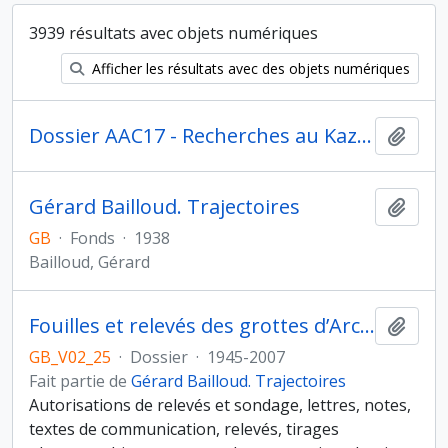
3939 résultats avec objets numériques
Afficher les résultats avec des objets numériques
Dossier AAC17 - Recherches au Kazakhstan pour la mission de terrain de 1995.
Ajout
Gérard Bailloud. Trajectoires
Ajout
GB
·
Fonds
·
1938
Bailloud, Gérard
Fouilles et relevés des grottes d’Arcy-sur-Cure (Grotte du Cheval et Grande Grotte), 1946
Ajout
GB_V02_25
·
Dossier
·
1945-2007
Fait partie de
Gérard Bailloud. Trajectoires
Autorisations de relevés et sondage, lettres, notes,
textes de communication, relevés, tirages