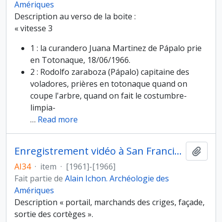
Amériques
Description au verso de la boite :
« vitesse 3
1 : la curandero Juana Martinez de Pápalo prie
en Totonaque, 18/06/1966.
2 : Rodolfo zaraboza (Pápalo) capitaine des
voladores, prières en totonaque quand on
coupe l'arbre, quand on fait le costumbre-
limpia-
…
Read more
Enregistrement vidéo à San Francisco de la fête du Vendredi saint 1/2
Ajout
AI34
·
item
·
[1961]-[1966]
Fait partie de
Alain Ichon. Archéologie des
Amériques
Description « portail, marchands des criges, façade,
sortie des cortèges ».