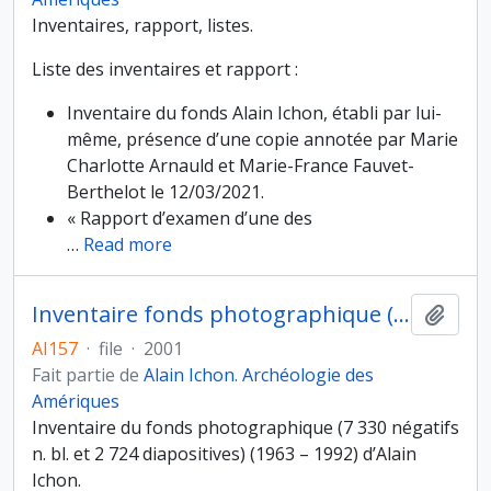
Inventaires, rapport, listes.
Liste des inventaires et rapport :
Inventaire du fonds Alain Ichon, établi par lui-
même, présence d’une copie annotée par Marie
Charlotte Arnauld et Marie-France Fauvet-
Berthelot le 12/03/2021.
« Rapport d’examen d’une des
…
Read more
Inventaire fonds photographique (1963 – 1992) d’Alain Ichon donné au Musée de l’Homme en 2001
Ajout
AI157
·
file
·
2001
Fait partie de
Alain Ichon. Archéologie des
Amériques
Inventaire du fonds photographique (7 330 négatifs
n. bl. et 2 724 diapositives) (1963 – 1992) d’Alain
Ichon.