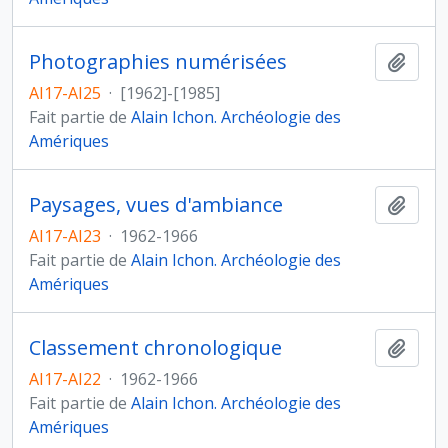
Photographies numérisées
Ajout
AI17-AI25
·
[1962]-[1985]
Fait partie de
Alain Ichon. Archéologie des
Amériques
Paysages, vues d'ambiance
Ajout
AI17-AI23
·
1962-1966
Fait partie de
Alain Ichon. Archéologie des
Amériques
Classement chronologique
Ajout
AI17-AI22
·
1962-1966
Fait partie de
Alain Ichon. Archéologie des
Amériques