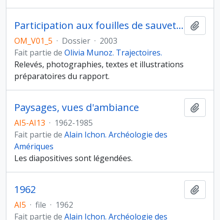
Participation aux fouilles de sauvetage de la vieille mosquée de Bahla, 2003
Ajout
OM_V01_5
·
Dossier
·
2003
Fait partie de
Olivia Munoz. Trajectoires.
Relevés, photographies, textes et illustrations
préparatoires du rapport.
Paysages, vues d'ambiance
Ajout
AI5-AI13
·
1962-1985
Fait partie de
Alain Ichon. Archéologie des
Amériques
Les diapositives sont légendées.
1962
Ajout
AI5
·
file
·
1962
Fait partie de
Alain Ichon. Archéologie des