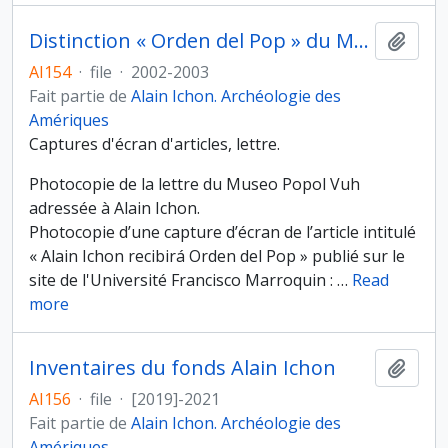
Distinction « Orden del Pop » du Musée du Popol Vuh (Guatemala)
Ajout
AI154
·
file
·
2002-2003
Fait partie de
Alain Ichon. Archéologie des
Amériques
Captures d'écran d'articles, lettre.
Photocopie de la lettre du Museo Popol Vuh
adressée à Alain Ichon.
Photocopie d’une capture d’écran de l’article intitulé
« Alain Ichon recibirá Orden del Pop » publié sur le
site de l'Université Francisco Marroquin :
…
Read
more
Inventaires du fonds Alain Ichon
Ajout
AI156
·
file
·
[2019]-2021
Fait partie de
Alain Ichon. Archéologie des
Amériques