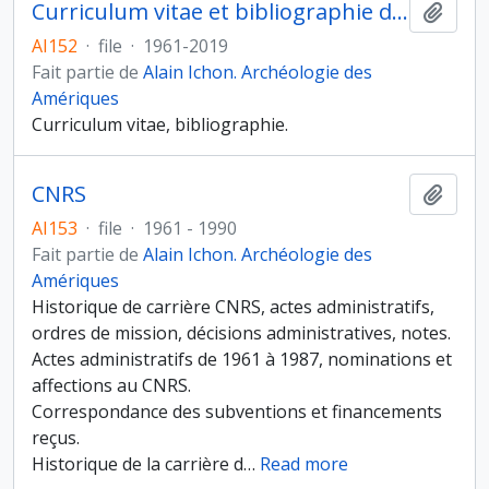
Curriculum vitae et bibliographie d’Alain Ichon
Ajout
AI152
·
file
·
1961-2019
Fait partie de
Alain Ichon. Archéologie des
Amériques
Curriculum vitae, bibliographie.
CNRS
Ajout
AI153
·
file
·
1961 - 1990
Fait partie de
Alain Ichon. Archéologie des
Amériques
Historique de carrière CNRS, actes administratifs,
ordres de mission, décisions administratives, notes.
Actes administratifs de 1961 à 1987, nominations et
affections au CNRS.
Correspondance des subventions et financements
reçus.
Historique de la carrière d
…
Read more