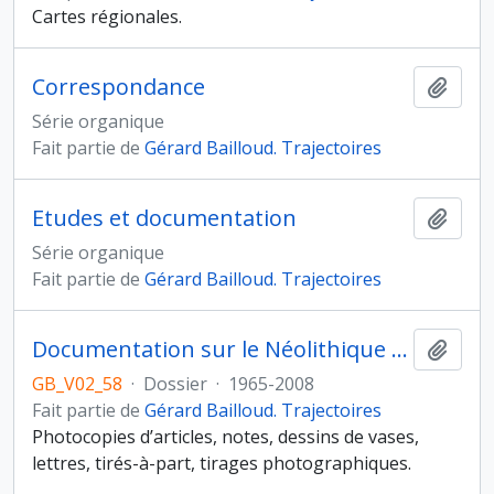
Cartes régionales.
Correspondance
Ajout
Série organique
Fait partie de
Gérard Bailloud. Trajectoires
Etudes et documentation
Ajout
Série organique
Fait partie de
Gérard Bailloud. Trajectoires
Documentation sur le Néolithique Moyen I de Bretagne
Ajout
GB_V02_58
·
Dossier
·
1965-2008
Fait partie de
Gérard Bailloud. Trajectoires
Photocopies d’articles, notes, dessins de vases,
lettres, tirés-à-part, tirages photographiques.