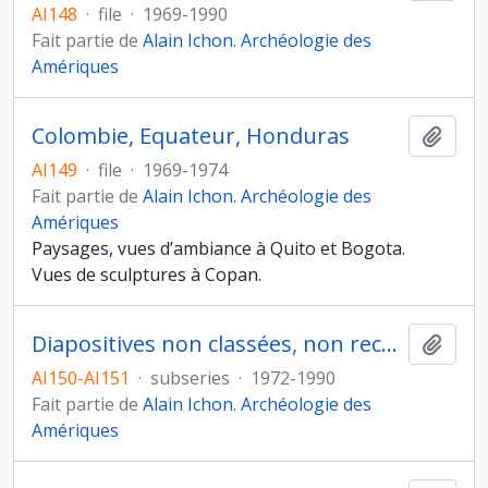
AI148
·
file
·
1969-1990
Fait partie de
Alain Ichon. Archéologie des
Amériques
Colombie, Equateur, Honduras
Ajout
AI149
·
file
·
1969-1974
Fait partie de
Alain Ichon. Archéologie des
Amériques
Paysages, vues d’ambiance à Quito et Bogota.
Vues de sculptures à Copan.
Diapositives non classées, non reconditionnées
Ajout
AI150-AI151
·
subseries
·
1972-1990
Fait partie de
Alain Ichon. Archéologie des
Amériques