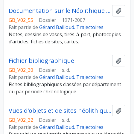
Documentation sur le Néolithique Moyen II
Ajout
GB_V02_55
·
Dossier
·
1971-2007
Fait partie de
Gérard Bailloud. Trajectoires
Notes, dessins de vases, tirés-à-part, photocopies
d’articles, fiches de sites, cartes.
Fichier bibliographique
Ajout
GB_V02_30
·
Dossier
·
s. d.
Fait partie de
Gérard Bailloud. Trajectoires
Fiches bibliographiques classées par département
ou par période chronologique.
Vues d'objets et de sites néolithiques et protohistoriques
Ajout
GB_V02_32
·
Dossier
·
s. d.
Fait partie de
Gérard Bailloud. Trajectoires