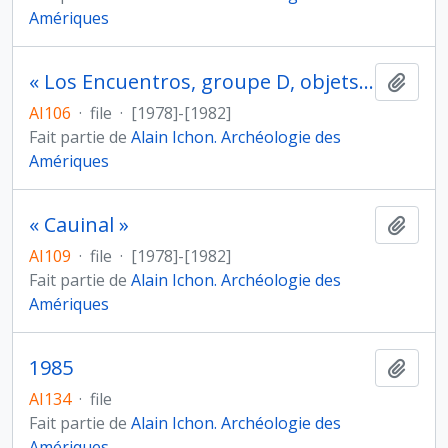
Amériques
« Los Encuentros, groupe D, objets - El Jocote, structure 1, jeu de balle »
Ajout
AI106
·
file
·
[1978]-[1982]
Fait partie de
Alain Ichon. Archéologie des
Amériques
« Cauinal »
Ajout
AI109
·
file
·
[1978]-[1982]
Fait partie de
Alain Ichon. Archéologie des
Amériques
1985
Ajout
AI134
·
file
Fait partie de
Alain Ichon. Archéologie des
Amériques