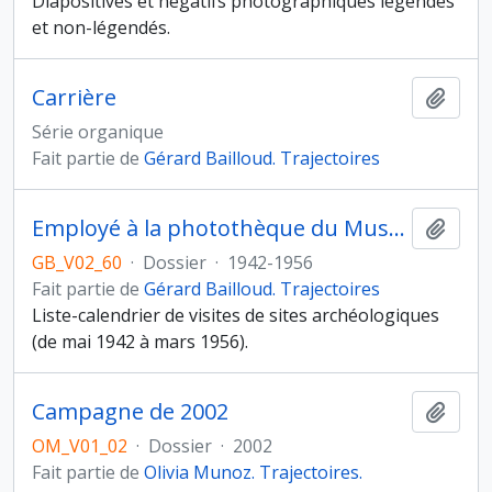
Diapositives et négatifs photographiques légendés
et non-légendés.
Carrière
Ajout
Série organique
Fait partie de
Gérard Bailloud. Trajectoires
Employé à la photothèque du Musée de l’Homme (Musée National d’Histoire Naturelle)
Ajout
GB_V02_60
·
Dossier
·
1942-1956
Fait partie de
Gérard Bailloud. Trajectoires
Liste-calendrier de visites de sites archéologiques
(de mai 1942 à mars 1956).
Campagne de 2002
Ajout
OM_V01_02
·
Dossier
·
2002
Fait partie de
Olivia Munoz. Trajectoires.