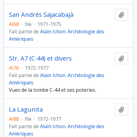
San Andrés Sajacabajà
Ajout
AI68
·
file
·
1971-1975
Fait partie de
Alain Ichon. Archéologie des
Amériques
Str. A7 (C-44) et divers
Ajout
AI76
·
1972-1977
Fait partie de
Alain Ichon. Archéologie des
Amériques
Vues de la tombe C-44 et ses poteries.
La Lagunita
Ajout
AI88
·
file
·
1972-1977
Fait partie de
Alain Ichon. Archéologie des
Amériques