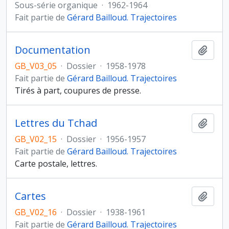
Sous-série organique
·
1962-1964
Fait partie de
Gérard Bailloud. Trajectoires
Documentation
Ajout
GB_V03_05
·
Dossier
·
1958-1978
Fait partie de
Gérard Bailloud. Trajectoires
Tirés à part, coupures de presse.
Lettres du Tchad
Ajout
GB_V02_15
·
Dossier
·
1956-1957
Fait partie de
Gérard Bailloud. Trajectoires
Carte postale, lettres.
Cartes
Ajout
GB_V02_16
·
Dossier
·
1938-1961
Fait partie de
Gérard Bailloud. Trajectoires