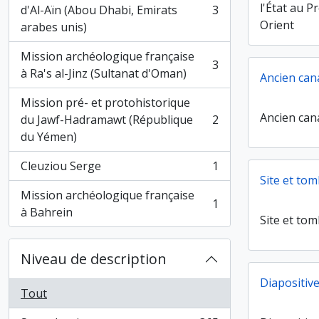
l'État au 
d'Al-Aïn (Abou Dhabi, Emirats
3
, 3 résultats
Orient
arabes unis)
Mission archéologique française
3
, 3 résultats
à Ra's al-Jinz (Sultanat d'Oman)
Ancien can
Mission pré- et protohistorique
Ancien can
du Jawf-Hadramawt (République
2
, 2 résultats
du Yémen)
Cleuziou Serge
1
, 1 résultats
Site et to
Mission archéologique française
1
, 1 résultats
à Bahrein
Site et to
Niveau de description
Diapositiv
Tout