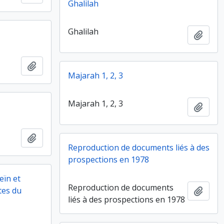
Ghalilah
Ghalilah
Ajout
Ajouter au presse-papier
Majarah 1, 2, 3
Majarah 1, 2, 3
Ajout
Ajouter au presse-papier
Reproduction de documents liés à des
prospections en 1978
eïn et
Reproduction de documents
tes du
Ajout
liés à des prospections en 1978