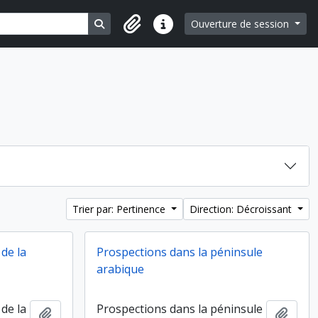
Search in browse page
Ouverture de session
Liens rapides
Trier par: Pertinence
Direction: Décroissant
 de la
Prospections dans la péninsule
arabique
 de la
Prospections dans la péninsule
Ajouter au presse-papier
Ajout