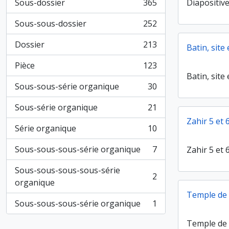
Sous-dossier
365
Diapositiv
, 365 résultats
Sous-sous-dossier
252
, 252 résultats
Dossier
213
Batin, site
, 213 résultats
Pièce
123
, 123 résultats
Batin, site
Sous-sous-série organique
30
, 30 résultats
Sous-série organique
21
, 21 résultats
Zahir 5 et 6
Série organique
10
, 10 résultats
Sous-sous-sous-série organique
7
Zahir 5 et 6
, 7 résultats
Sous-sous-sous-sous-série
2
, 2 résultats
organique
Temple de D
Sous-sous-sous-série organique
1
, 1 résultats
Temple de D