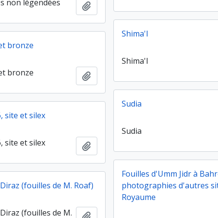
es non légendées
Ajouter au presse-papier
Shima'l
 et bronze
Shima'l
 et bronze
Ajouter au presse-papier
Sudia
, site et silex
Sudia
, site et silex
Ajouter au presse-papier
Fouilles d'Umm Jidr à Bahr
iraz (fouilles de M. Roaf)
photographies d'autres si
Royaume
iraz (fouilles de M.
Ajouter au presse-papier