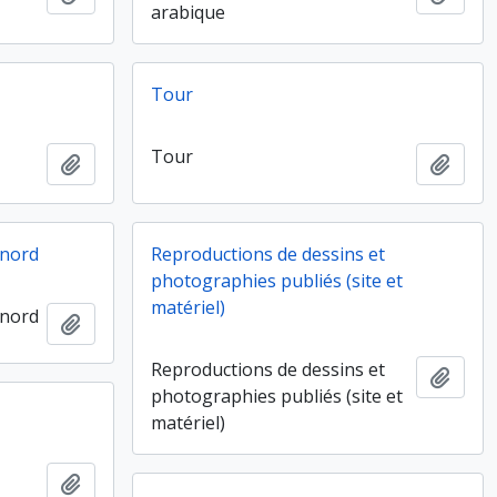
arabique
Tour
Tour
Ajouter au presse-papier
Ajout
e nord
Reproductions de dessins et
photographies publiés (site et
matériel)
e nord
Ajouter au presse-papier
Reproductions de dessins et
Ajout
photographies publiés (site et
matériel)
Ajouter au presse-papier