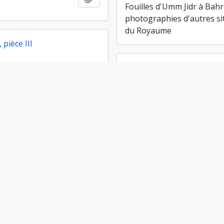
Fouilles d'Umm Jidr à Bahr
photographies d'autres si
du Royaume
 pièce III
Bâtiment 1, pièce IV
 pièce III
Ajouter au presse-papier
Bâtiment 1, pièce IV
 pièce XII
Bâtiment 1, pièce XIII
 pièce XII
Ajouter au presse-papier
Bâtiment 1, pièce XIII
 1987
Campagne 1988
 1987
Ajouter au presse-papier