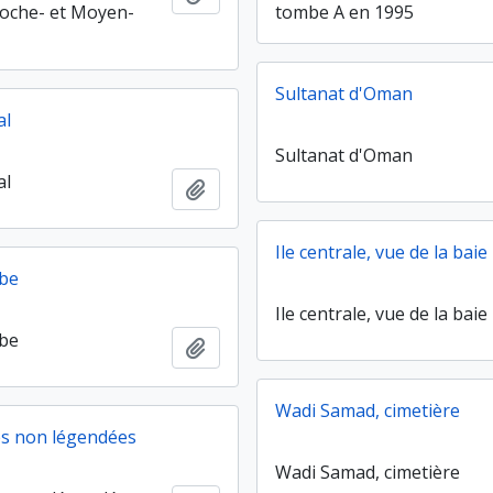
Proche- et Moyen-
tombe A en 1995
Sultanat d'Oman
al
Sultanat d'Oman
al
Ajouter au presse-papier
Ile centrale, vue de la bai
mbe
Ile centrale, vue de la bai
mbe
Ajouter au presse-papier
Wadi Samad, cimetière
es non légendées
Wadi Samad, cimetière