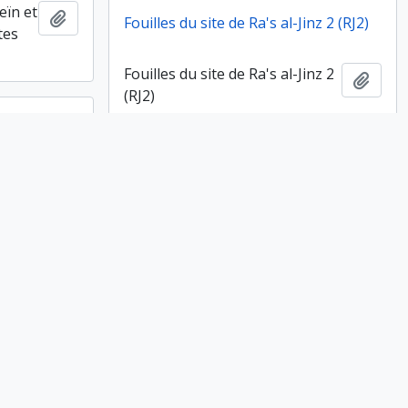
eïn et
Ajouter au presse-papier
Fouilles du site de Ra's al-Jinz 2 (RJ2)
tes
Fouilles du site de Ra's al-Jinz 2
Ajout
(RJ2)
Bâtiment 1, pièce V
Ajouter au presse-papier
Bâtiment 1, pièce V
Ajout
Diapositives non légendées
Ajouter au presse-papier
Diapositives non légendées
Ajout