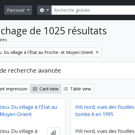
Rechercher
Search options
Parcourir
ichage de 1025 résultats
ires
. Du village à l'État au Proche- et Moyen-Orient
de recherche avancée
nt impression
Card view
Table view
iou. Du village à l'État au
Hili nord, vues des fouilles
 Moyen-Orient
tombe A en 1995
iou. Du village à
Hili nord, vues des fouilles
Ajouter au presse-papier