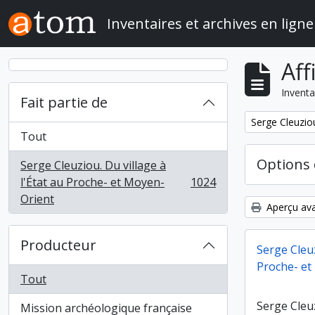
Skip to main content
Inventaires et archives en ligne
Aff
Inventa
Fait partie de
Remove filter:
Serge Cleuziou
Tout
Options 
Serge Cleuziou. Du village à
l'État au Proche- et Moyen-
1024
, 1024 résultats
Orient
Aperçu ava
Producteur
Serge Cleuz
Proche- et
Tout
Serge Cleuz
Mission archéologique française