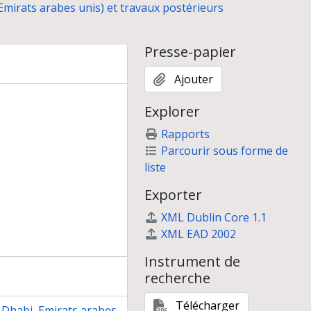
 Emirats arabes unis) et travaux postérieurs
s d'Abou Dhabi et de Sharjah
Presse-papier
Ajouter
Jidr, Bahreïn (novembre 1979)
Explorer
rotohistorique du Yémen"
Rapports
hie du delta de la Murghab (Turkménistan)
Parcourir sous forme de
t des piémonts du Kopet Dagh, Turkménistan (mai 1996)
liste
Exporter
XML Dublin Core 1.1
XML EAD 2002
Instrument de
recherche
Télécharger
 Dhabi, Emirats arabes