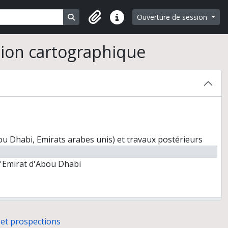
Search in browse page
Ouverture de session
Liens rapides
ion cartographique
bou Dhabi, Emirats arabes unis) et travaux postérieurs
l'Emirat d'Abou Dhabi
 et prospections