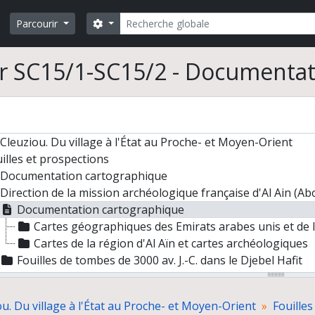
Rechercher
Search options
Parcourir
r SC15/1-SC15/2 - Documentat
Cleuziou. Du village à l'État au Proche- et Moyen-Orient
illes et prospections
Documentation cartographique
Direction de la mission archéologique française d'Al Ain (A
Documentation cartographique
Cartes géographiques des Emirats arabes unis et de 
Cartes de la région d'Al Aïn et cartes archéologiques
Fouilles de tombes de 3000 av. J.-C. dans le Djebel Hafit
Fouilles d'un habitat du troisième millénaire à Hili 8
Fouilles d'un habitat de l'Age du Fer à Rumeilah
u. Du village à l'État au Proche- et Moyen-Orient
Fouilles
Fouilles de la tombe de Hili M