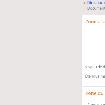
Direction 
Document
Zone d'id
Niveau de d
Pr
Étendue mat
Pré
Con
Par
Zone du 
Rel
En
Nom du p