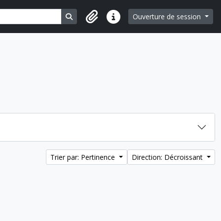
Search in browse page
Ouverture de session
Liens rapides
Trier par: Pertinence
Direction: Décroissant