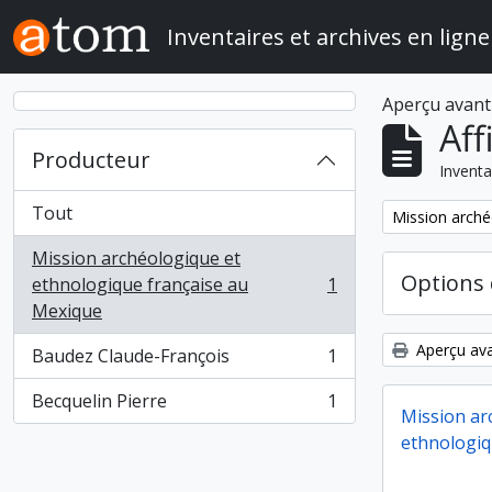
Skip to main content
Inventaires et archives en ligne
Aperçu avant
Aff
Producteur
Inventa
Tout
Remove filter:
Mission arché
Mission archéologique et
Options 
ethnologique française au
1
, 1 résultats
Mexique
Aperçu ava
Baudez Claude-François
1
, 1 résultats
Becquelin Pierre
1
, 1 résultats
Mission ar
ethnologiq