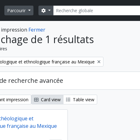
Rechercher
Search options
Parcourir
 impression
Fermer
ichage de 1 résultats
ires
ologique et ethnologique française au Mexique
de recherche avancée
nt impression
Card view
Table view
chéologique et
ue française au Mexique