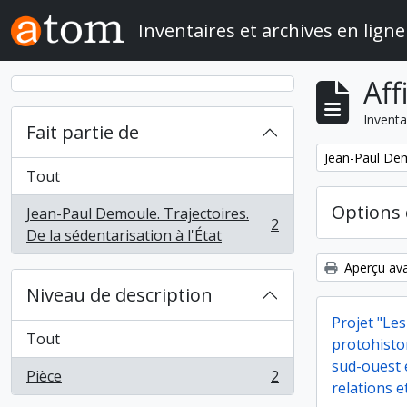
Skip to main content
Inventaires et archives en ligne
Aff
Inventa
Fait partie de
Remove filter:
Jean-Paul Demo
Tout
Options 
Jean-Paul Demoule. Trajectoires.
2
, 2 résultats
De la sédentarisation à l'État
Aperçu ava
Niveau de description
Projet "Les
Tout
protohisto
sud-ouest e
Pièce
2
, 2 résultats
relations e