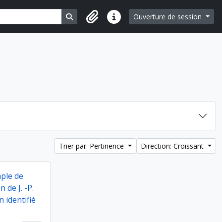
Search in browse page
Ouverture de session
Liens rapides
Trier par: Pertinence
Direction: Croissant
mple de
 de J. -P.
 identifié