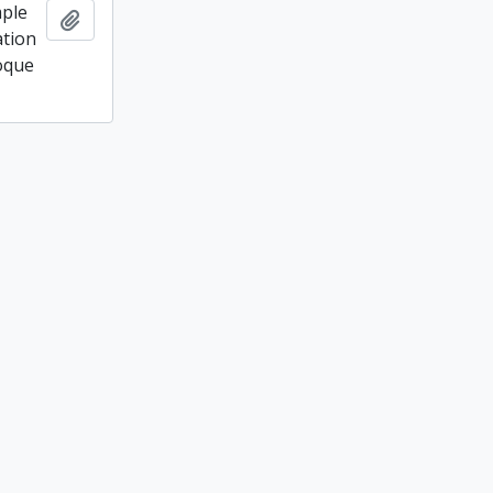
mple
Ajouter au presse-papier
ation
loque