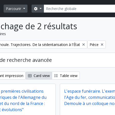
Rechercher
Search options
Parcourir
ichage de 2 résultats
ires
Remove filter:
ule. Trajectoires. De la sédentarisation à l'État
Pièce
de recherche avancée
nt impression
Card view
Table view
 premières civilisations
L'espace funéraire. L'exe
riques de l'Allemagne du
l'Age du fer, communication
t du nord de la France :
Demoule à un colloque non
t évolutions"