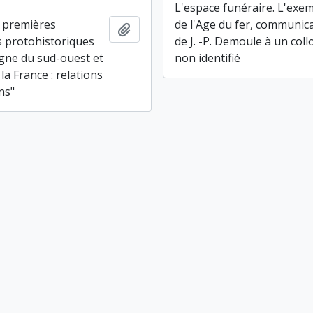
L'espace funéraire. L'exe
s premières
de l'Age du fer, communic
Ajouter au presse-papier
ns protohistoriques
de J. -P. Demoule à un col
agne du sud-ouest et
non identifié
la France : relations
ns"