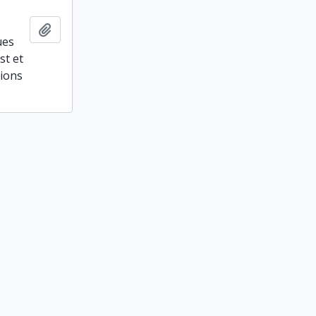
Ajouter au presse-papier
ues
st et
tions