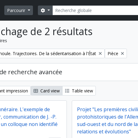
Rechercher
Search options
Parcourir
ichage de 2 résultats
ires
Remove filter:
ule. Trajectoires. De la sédentarisation à l'État
Pièce
de recherche avancée
nt impression
Card view
Table view
unéraire. L'exemple de
Projet "Les premières civil
r, communication de J. -P.
protohistoriques de l'All
un colloque non identifié
sud-ouest et du nord de la
relations et évolutions"