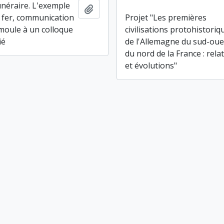
unéraire. L'exemple
Ajouter au presse-papier
u fer, communication
Projet "Les premières
emoule à un colloque
civilisations protohistoriq
ié
de l'Allemagne du sud-oue
du nord de la France : rela
et évolutions"