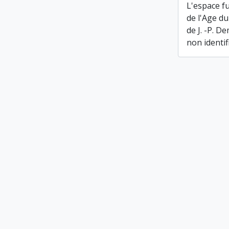
L'espace f
de l'Age d
de J. -P. D
non identif