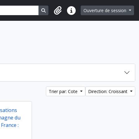
Search in browse page
Ouverture de session
Liens rapides
Trier par: Cote
Direction: Croissant
isations
emagne du
 France :