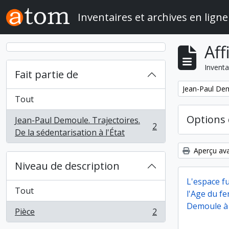
Skip to main content
Inventaires et archives en ligne
Aff
Inventa
Fait partie de
Remove filter:
Jean-Paul Demo
Tout
Options 
Jean-Paul Demoule. Trajectoires.
2
, 2 résultats
De la sédentarisation à l'État
Aperçu ava
Niveau de description
L'espace f
Tout
l'Age du fe
Demoule à 
Pièce
2
, 2 résultats