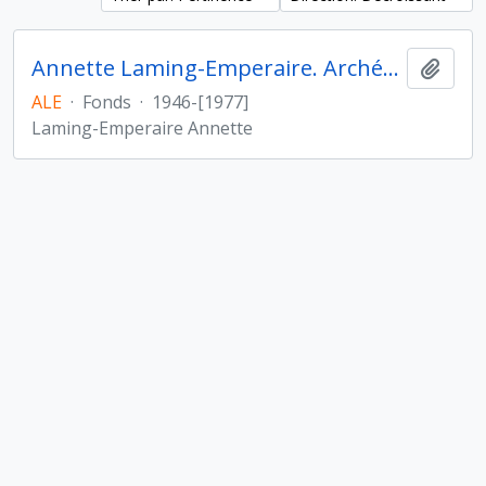
Annette Laming-Emperaire. Archéologie des Amériques
Ajout
ALE
·
Fonds
·
1946-[1977]
Laming-Emperaire Annette