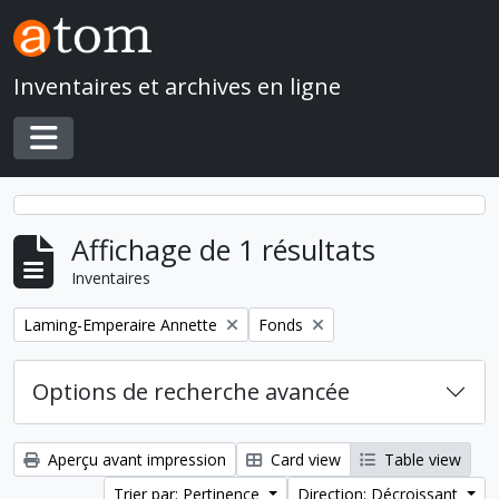
Skip to main content
Inventaires et archives en ligne
Toggle navigation
Affichage de 1 résultats
Inventaires
Remove filter:
Remove filter:
Laming-Emperaire Annette
Fonds
Options de recherche avancée
Aperçu avant impression
Card view
Table view
Trier par: Pertinence
Direction: Décroissant