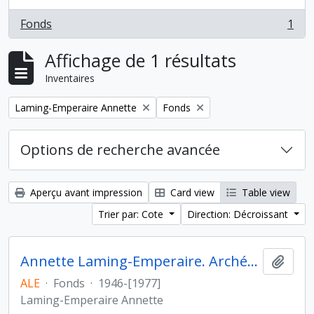
Fonds
1
, 1 résultats
Affichage de 1 résultats
Inventaires
Remove filter:
Remove filter:
Laming-Emperaire Annette
Fonds
Options de recherche avancée
Aperçu avant impression
Card view
Table view
Trier par: Cote
Direction: Décroissant
Annette Laming-Emperaire. Archéologie des Amériques
Ajout
ALE
·
Fonds
·
1946-[1977]
Laming-Emperaire Annette