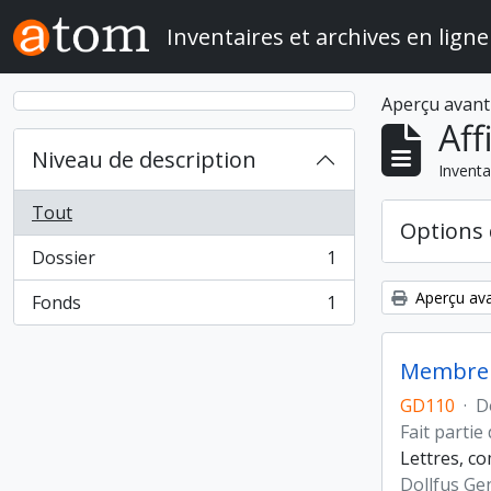
Skip to main content
Inventaires et archives en ligne
Aperçu avant
Aff
Niveau de description
Inventa
Tout
Options 
Dossier
1
, 1 résultats
Aperçu ava
Fonds
1
, 1 résultats
Membre d
GD110
·
D
Fait partie
Lettres, c
Dollfus Ge