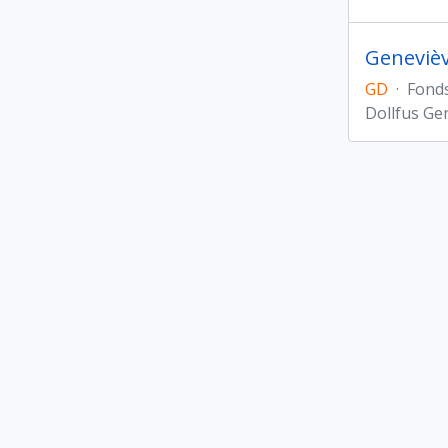
Genevièv
GD
·
Fond
Dollfus Ge