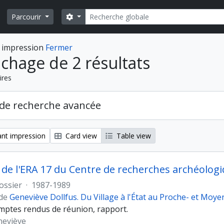
Rechercher
Search options
Parcourir
 impression
Fermer
ichage de 2 résultats
ires
de recherche avancée
nt impression
Card view
Table view
e l'ERA 17 du Centre de recherches archéologi
ossier
·
1987-1989
 de
Geneviève Dollfus. Du Village à l'État au Proche- et Moye
omptes rendus de réunion, rapport.
neviève