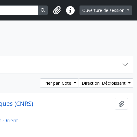
Search in browse page
Ouverture de session
Liens rapides
Trier par: Cote
Direction: Décroissant
ques (CNRS)
Ajout
n-Orient