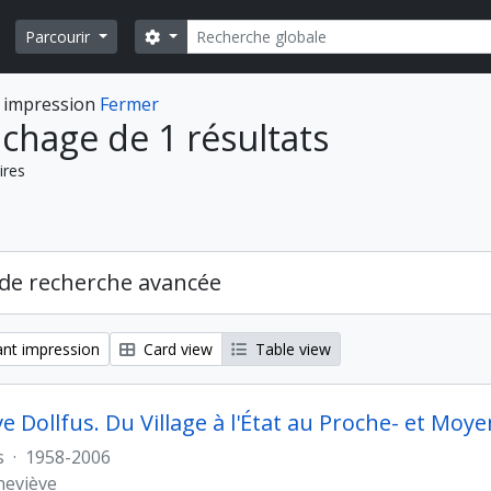
Rechercher
Search options
Parcourir
 impression
Fermer
ichage de 1 résultats
ires
de recherche avancée
nt impression
Card view
Table view
e Dollfus. Du Village à l'État au Proche- et Moy
s
·
1958-2006
neviève