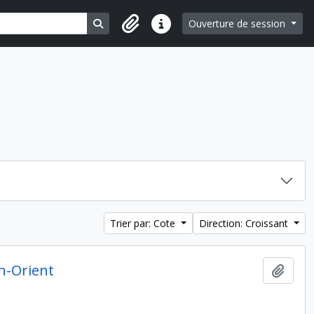
Search in browse page
Ouverture de session
Liens rapides
Trier par: Cote
Direction: Croissant
en-Orient
Ajout