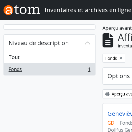
Skip to main content
Inventaires et archives en ligne
Aperçu avant
Aff
Niveau de description
Inventa
Tout
Remove filter:
Fonds
Fonds
1
, 1 résultats
Options 
Aperçu ava
Genevièv
GD
·
Fond
Dollfus Ge