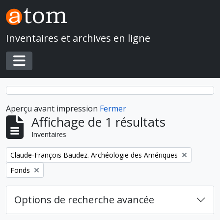
Skip to main content
Inventaires et archives en ligne
Toggle navigation
Aperçu avant impression
Fermer
Affichage de 1 résultats
Inventaires
Remove filter:
Claude-François Baudez. Archéologie des Amériques
Remove filter:
Fonds
Options de recherche avancée