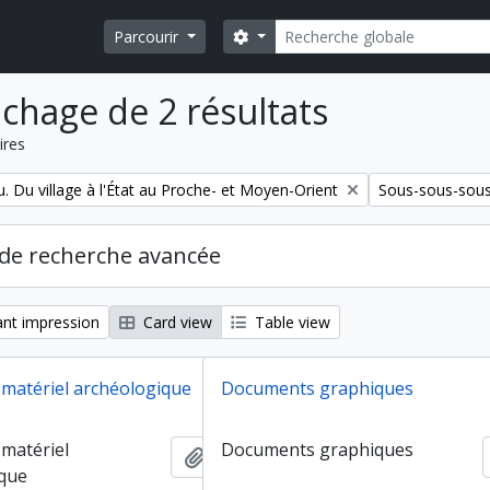
Rechercher
Search options
Parcourir
ichage de 2 résultats
ires
Remove filter:
. Du village à l'État au Proche- et Moyen-Orient
Sous-sous-sous
de recherche avancée
nt impression
Card view
Table view
u matériel archéologique
Documents graphiques
 matériel
Documents graphiques
Ajouter au presse-papier
ique