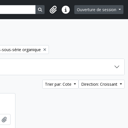
Search in browse page
Ouverture de session
Liens rapides
-sous-série organique
Trier par: Cote
Direction: Croissant
Ajouter au presse-papier