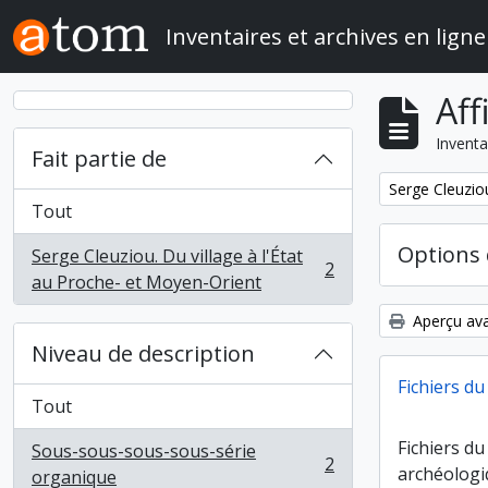
Skip to main content
Inventaires et archives en ligne
Aff
Inventa
Fait partie de
Remove filter:
Serge Cleuziou
Tout
Options 
Serge Cleuziou. Du village à l'État
2
, 2 résultats
au Proche- et Moyen-Orient
Aperçu ava
Niveau de description
Fichiers d
Tout
Fichiers du
Sous-sous-sous-sous-série
2
archéolog
, 2 résultats
organique