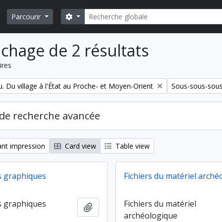
Rechercher
Search options
Parcourir
ichage de 2 résultats
ires
Remove filter:
. Du village à l'État au Proche- et Moyen-Orient
Sous-sous-sous
de recherche avancée
nt impression
Card view
Table view
 graphiques
Fichiers du matériel arché
 graphiques
Fichiers du matériel
Ajouter au presse-papier
archéologique