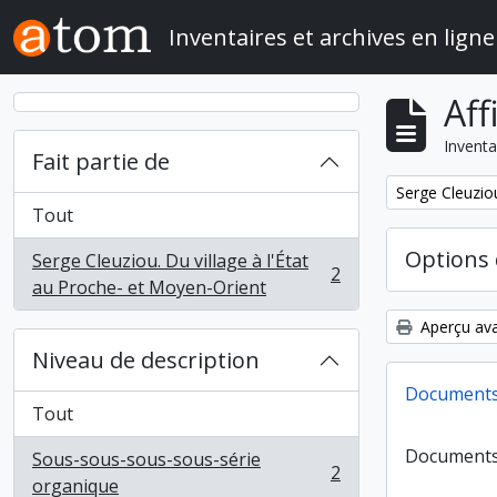
Skip to main content
Inventaires et archives en ligne
Aff
Inventa
Fait partie de
Remove filter:
Serge Cleuziou
Tout
Options 
Serge Cleuziou. Du village à l'État
2
, 2 résultats
au Proche- et Moyen-Orient
Aperçu ava
Niveau de description
Documents
Tout
Documents
Sous-sous-sous-sous-série
2
, 2 résultats
organique