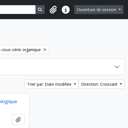
Search in browse page
Ouverture de session
Liens rapides
-sous-série organique
Trier par: Date modifiée
Direction: Croissant
ologique
Ajouter au presse-papier