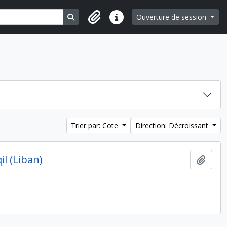
Search in browse page
Ouverture de session
Liens rapides
Trier par: Cote
Direction: Décroissant
il (Liban)
Ajout