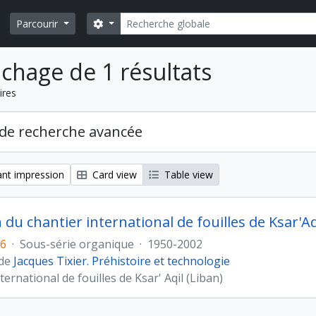
Rechercher
Search options
Parcourir
ichage de 1 résultats
ires
de recherche avancée
nt impression
Card view
Table view
 du chantier international de fouilles de Ksar'Aq
26
·
Sous-série organique
·
1950-2002
 de
Jacques Tixier. Préhistoire et technologie
ternational de fouilles de Ksar' Aqil (Liban)