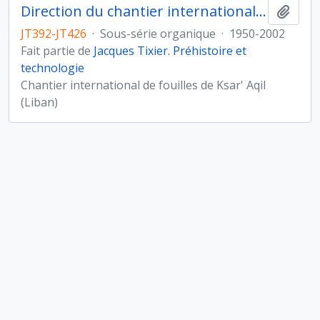
Direction du chantier international de fouilles de Ksar'Aqil (Liban)
Ajout
JT392-JT426
·
Sous-série organique
·
1950-2002
Fait partie de
Jacques Tixier. Préhistoire et
technologie
Chantier international de fouilles de Ksar' Aqil
(Liban)