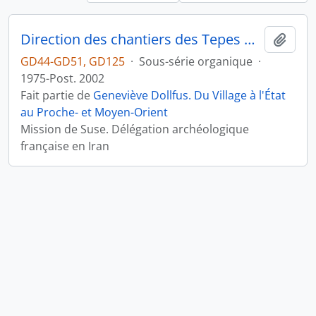
Direction des chantiers des Tepes Djaffarabad, Djowi et Bendebal (Iran)
Ajout
GD44-GD51, GD125
·
Sous-série organique
·
1975-Post. 2002
Fait partie de
Geneviève Dollfus. Du Village à l'État
au Proche- et Moyen-Orient
Mission de Suse. Délégation archéologique
française en Iran