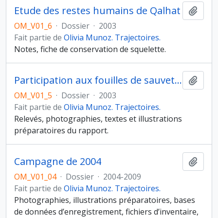
Etude des restes humains de Qalhat
Ajout
OM_V01_6
·
Dossier
·
2003
Fait partie de
Olivia Munoz. Trajectoires.
Notes, fiche de conservation de squelette.
Participation aux fouilles de sauvetage de la vieille mosquée de Bahla, 2003
Ajout
OM_V01_5
·
Dossier
·
2003
Fait partie de
Olivia Munoz. Trajectoires.
Relevés, photographies, textes et illustrations
préparatoires du rapport.
Campagne de 2004
Ajout
OM_V01_04
·
Dossier
·
2004-2009
Fait partie de
Olivia Munoz. Trajectoires.
Photographies, illustrations préparatoires, bases
de données d’enregistrement, fichiers d’inventaire,