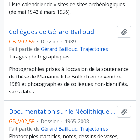
Liste-calendrier de visites de sites archéologiques
(de mai 1942 à mars 1956).
Collègues de Gérard Bailloud
Ajout
GB_V02_59
·
Dossier
·
1989
Fait partie de
Gérard Bailloud. Trajectoires
Tirages photographiques.
Photographies prises à l’occasion de la soutenance
de thèse de Mariannick Le Bolloch en novembre
1989 et photographies de collègues non-identifiés,
sans dates.
Documentation sur le Néolithique Moyen I de Bretagne
Ajout
GB_V02_58
·
Dossier
·
1965-2008
Fait partie de
Gérard Bailloud. Trajectoires
Photocopies d’articles, notes, dessins de vases,