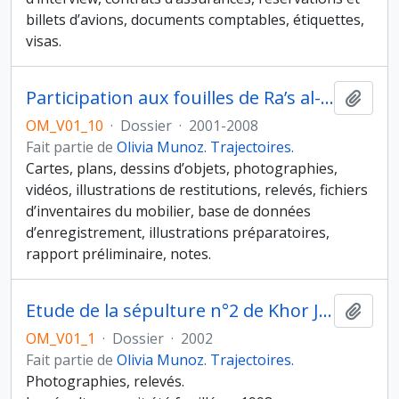
billets d’avions, documents comptables, étiquettes,
visas.
Participation aux fouilles de Ra’s al-Hadd HD-7, 2007
Ajout
OM_V01_10
·
Dossier
·
2001-2008
Fait partie de
Olivia Munoz. Trajectoires.
Cartes, plans, dessins d’objets, photographies,
vidéos, illustrations de restitutions, relevés, fichiers
d’inventaires du mobilier, base de données
d’enregistrement, illustrations préparatoires,
rapport préliminaire, notes.
Etude de la sépulture n°2 de Khor Jarama
Ajout
OM_V01_1
·
Dossier
·
2002
Fait partie de
Olivia Munoz. Trajectoires.
Photographies, relevés.