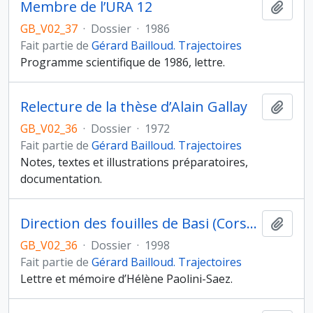
Membre de l’URA 12
Ajout
GB_V02_37
·
Dossier
·
1986
Fait partie de
Gérard Bailloud. Trajectoires
Programme scientifique de 1986, lettre.
Relecture de la thèse d’Alain Gallay
Ajout
GB_V02_36
·
Dossier
·
1972
Fait partie de
Gérard Bailloud. Trajectoires
Notes, textes et illustrations préparatoires,
documentation.
Direction des fouilles de Basi (Corse), 1968
Ajout
GB_V02_36
·
Dossier
·
1998
Fait partie de
Gérard Bailloud. Trajectoires
Lettre et mémoire d’Hélène Paolini-Saez.