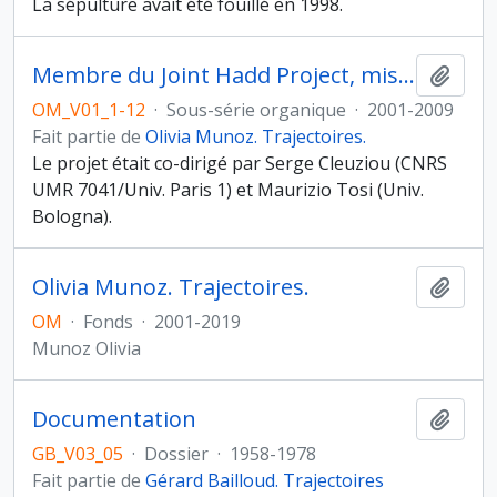
La sépulture avait été fouillé en 1998.
Membre du Joint Hadd Project, mission franco-italienne au sultanat d’Oman
Ajout
OM_V01_1-12
·
Sous-série organique
·
2001-2009
Fait partie de
Olivia Munoz. Trajectoires.
Le projet était co-dirigé par Serge Cleuziou (CNRS
UMR 7041/Univ. Paris 1) et Maurizio Tosi (Univ.
Bologna).
Olivia Munoz. Trajectoires.
Ajout
OM
·
Fonds
·
2001-2019
Munoz Olivia
Documentation
Ajout
GB_V03_05
·
Dossier
·
1958-1978
Fait partie de
Gérard Bailloud. Trajectoires