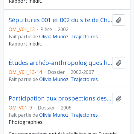
Rapport inédit.
Sépultures 001 et 002 du site de Champtier à Caille, Saint-Pierre du Perray, France
Ajout
OM_V01_13
·
Pièce
·
2002
Fait partie de
Olivia Munoz. Trajectoires.
Rapport inédit.
Études archéo-anthropologiques hors Arabie
Ajout
OM_V01_13-14
·
Dossier
·
2002-2007
Fait partie de
Olivia Munoz. Trajectoires.
Participation aux prospections des tombes Hafit de Zukait
Ajout
OM_V01_9
·
Dossier
·
2006
Fait partie de
Olivia Munoz. Trajectoires.
Photographies.