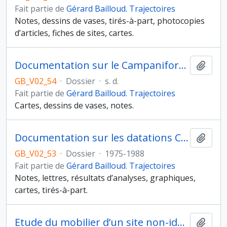
Fait partie de
Gérard Bailloud. Trajectoires
Notes, dessins de vases, tirés-à-part, photocopies
d’articles, fiches de sites, cartes.
Documentation sur le Campaniforme et l’âge du Bronze
Ajout
GB_V02_54
·
Dossier
·
s. d.
Fait partie de
Gérard Bailloud. Trajectoires
Cartes, dessins de vases, notes.
Documentation sur les datations C14
Ajout
GB_V02_53
·
Dossier
·
1975-1988
Fait partie de
Gérard Bailloud. Trajectoires
Notes, lettres, résultats d’analyses, graphiques,
cartes, tirés-à-part.
Etude du mobilier d’un site non-identifié
Ajout