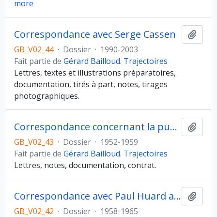
more
Correspondance avec Serge Cassen
Ajout
GB_V02_44
·
Dossier
·
1990-2003
Fait partie de
Gérard Bailloud. Trajectoires
Lettres, textes et illustrations préparatoires,
documentation, tirés à part, notes, tirages
photographiques.
Correspondance concernant la publication de l’ouvrage « Les civilisations néolithiques de la France dans leur contexte européen »
Ajout
GB_V02_43
·
Dossier
·
1952-1959
Fait partie de
Gérard Bailloud. Trajectoires
Lettres, notes, documentation, contrat.
Correspondance avec Paul Huard au sujet des peintures rupestres de l’Ennedi
Ajout
GB_V02_42
·
Dossier
·
1958-1965