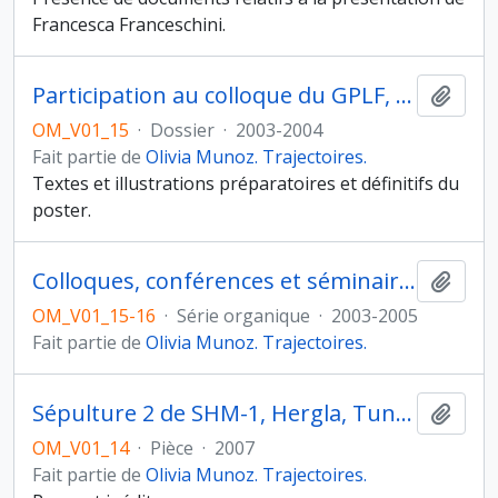
Francesca Franceschini.
Participation au colloque du GPLF, Toulon, 2004
Ajout
OM_V01_15
·
Dossier
·
2003-2004
Fait partie de
Olivia Munoz. Trajectoires.
Textes et illustrations préparatoires et définitifs du
poster.
Colloques, conférences et séminaires
Ajout
OM_V01_15-16
·
Série organique
·
2003-2005
Fait partie de
Olivia Munoz. Trajectoires.
Sépulture 2 de SHM-1, Hergla, Tunisie
Ajout
OM_V01_14
·
Pièce
·
2007
Fait partie de
Olivia Munoz. Trajectoires.