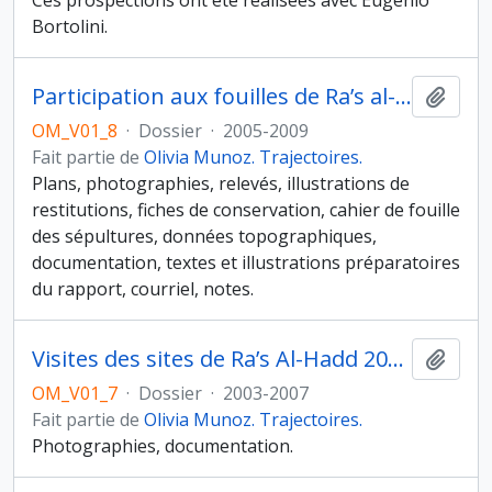
Ces prospections ont été réalisées avec Eugenio
Bortolini.
Participation aux fouilles de Ra’s al-Hamra RH-5, 2005
Ajout
OM_V01_8
·
Dossier
·
2005-2009
Fait partie de
Olivia Munoz. Trajectoires.
Plans, photographies, relevés, illustrations de
restitutions, fiches de conservation, cahier de fouille
des sépultures, données topographiques,
documentation, textes et illustrations préparatoires
du rapport, courriel, notes.
Visites des sites de Ra’s Al-Hadd 2003-2007
Ajout
OM_V01_7
·
Dossier
·
2003-2007
Fait partie de
Olivia Munoz. Trajectoires.
Photographies, documentation.