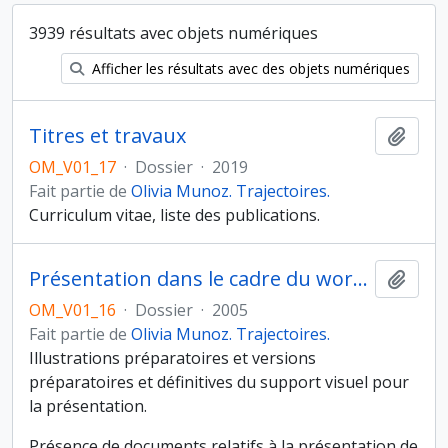
3939 résultats avec objets numériques
Afficher les résultats avec des objets numériques
Titres et travaux
Ajout
OM_V01_17
·
Dossier
·
2019
Fait partie de
Olivia Munoz. Trajectoires.
Curriculum vitae, liste des publications.
Présentation dans le cadre du workshop On recent excavations at Ra’s al-Hamra RH-5, Ravenne, 2005
Ajout
OM_V01_16
·
Dossier
·
2005
Fait partie de
Olivia Munoz. Trajectoires.
Illustrations préparatoires et versions
préparatoires et définitives du support visuel pour
la présentation.
Présence de documents relatifs à la présentation de