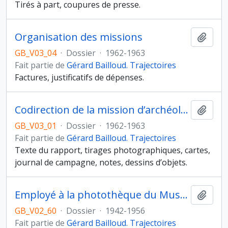
Tirés à part, coupures de presse.
Organisation des missions
Ajout
GB_V03_04
·
Dossier
·
1962-1963
Fait partie de
Gérard Bailloud. Trajectoires
Factures, justificatifs de dépenses.
Codirection de la mission d’archéologie préhistorique de l’institut Ethiopien d’archéologie dans la province du Harrar (décembre 1962-février 1963)
Ajout
GB_V03_01
·
Dossier
·
1962-1963
Fait partie de
Gérard Bailloud. Trajectoires
Texte du rapport, tirages photographiques, cartes,
journal de campagne, notes, dessins d’objets.
Employé à la photothèque du Musée de l’Homme (Musée National d’Histoire Naturelle)
Ajout
GB_V02_60
·
Dossier
·
1942-1956
Fait partie de
Gérard Bailloud. Trajectoires