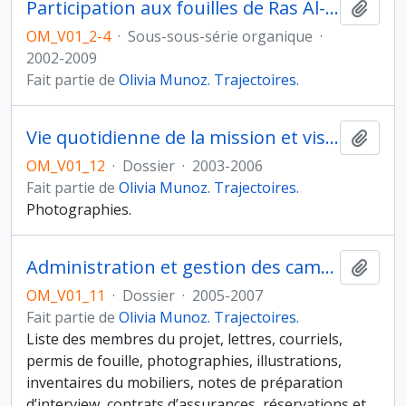
Participation aux fouilles de Ras Al-Jinz 1 (RJ-1), 2002-2004
Ajout
OM_V01_2-4
·
Sous-sous-série organique
·
2002-2009
Fait partie de
Olivia Munoz. Trajectoires.
Vie quotidienne de la mission et visites
Ajout
OM_V01_12
·
Dossier
·
2003-2006
Fait partie de
Olivia Munoz. Trajectoires.
Photographies.
Administration et gestion des campagnes de 2005-2007
Ajout
OM_V01_11
·
Dossier
·
2005-2007
Fait partie de
Olivia Munoz. Trajectoires.
Liste des membres du projet, lettres, courriels,
permis de fouille, photographies, illustrations,
inventaires du mobiliers, notes de préparation
d’interview, contrats d’assurances, réservations et