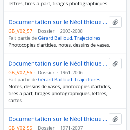
lettres, tirés-à-part, tirages photographiques.
Documentation sur le Néolithique Ancien de Bretagne
Ajout
GB_V02_57
·
Dossier
·
2003-2008
Fait partie de
Gérard Bailloud. Trajectoires
Photocopies d’articles, notes, dessins de vases.
Documentation sur le Néolithique Récent et Final et l’âge du Bronze ancien
Ajout
GB_V02_56
·
Dossier
·
1961-2006
Fait partie de
Gérard Bailloud. Trajectoires
Notes, dessins de vases, photocopies d’articles,
tirés à part, tirages photographiques, lettres,
cartes.
Documentation sur le Néolithique Moyen II
Ajout
GB_V02_55
·
Dossier
·
1971-2007