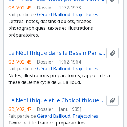
GB_V02_49
·
Dossier
·
1972-1973
Fait partie de
Gérard Bailloud. Trajectoires
Lettres, notes, dessins d’objets, tirages
photographiques, textes et illustrations
préparatoires.
Le Néolithique dans le Bassin Parisien
Ajout
GB_V02_48
·
Dossier
·
1962-1964
Fait partie de
Gérard Bailloud. Trajectoires
Notes, illustrations préparatoires, rapport de la
thèse de 3ème cycle de G. Bailloud.
Le Néolithique et le Chalcolithique en France
Ajout
GB_V02_47
·
Dossier
·
[ant. 1985]
Fait partie de
Gérard Bailloud. Trajectoires
Textes et illustrations préparatoires,