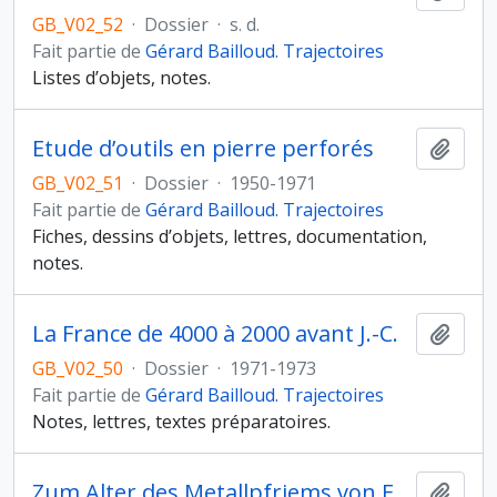
GB_V02_52
·
Dossier
·
s. d.
Fait partie de
Gérard Bailloud. Trajectoires
Listes d’objets, notes.
Etude d’outils en pierre perforés
Ajout
GB_V02_51
·
Dossier
·
1950-1971
Fait partie de
Gérard Bailloud. Trajectoires
Fiches, dessins d’objets, lettres, documentation,
notes.
La France de 4000 à 2000 avant J.-C.
Ajout
GB_V02_50
·
Dossier
·
1971-1973
Fait partie de
Gérard Bailloud. Trajectoires
Notes, lettres, textes préparatoires.
Zum Alter des Metallpfriems von Furdenheim
Ajout